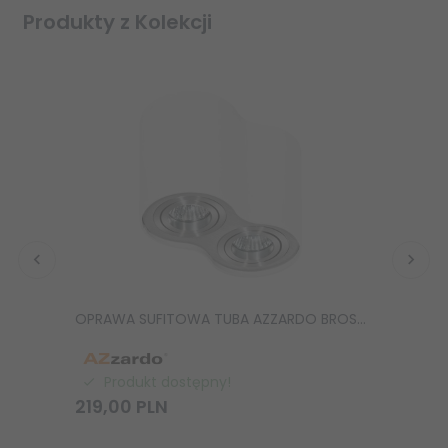
Produkty z Kolekcji
OPRAWA SUFITOWA TUBA AZZARDO BROSS 2 WHITE/ALUMINIUM
Produkt dostępny!
219,
00
PLN
32