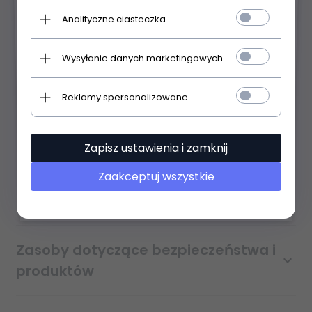
Regulacja kąta
Tak
Analityczne ciasteczka
świecenia:
Kąt świecenia (st):
60
Wysyłanie danych marketingowych
Żarówki w komplecie:
Nie
Reklamy spersonalizowane
Stopień ochrony IP:
IP20
Napięcie (V):
230V
Zapisz ustawienia i zamknij
Zaakceptuj wszystkie
Opinie Klientów
Zasoby dotyczące bezpieczeństwa i
produktów