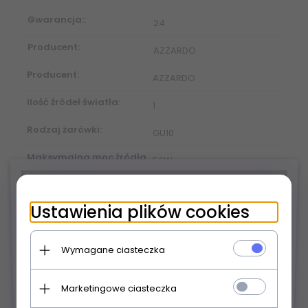
Gwarancja::
24
Producent:
AZZARDO
Producent:
AZZARDO
Ilość źródeł światła:
1
Rodzaj żarówki:
GU10
Maksymalna moc źródła
50W
światła:
×
Materiał:
metal, aluminium
Ustawienia plików cookies
Kolor:
czarny
Wymagane ciasteczka
Wysokość maksymalna
12 cm
(cm):
Marketingowe ciasteczka
Szerokość (cm):
9,6 cm