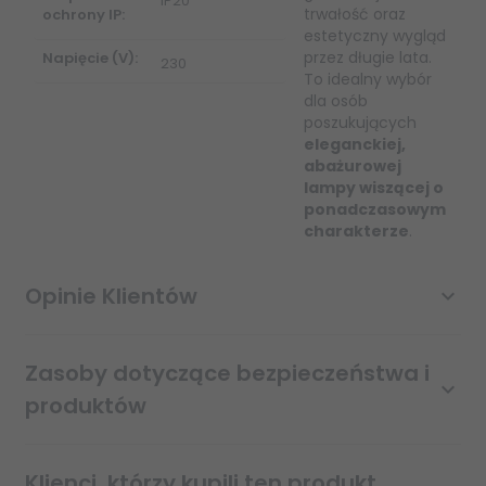
IP20
trwałość oraz
ochrony IP:
estetyczny wygląd
przez długie lata.
Napięcie (V):
230
To idealny wybór
dla osób
poszukujących
eleganckiej,
abażurowej
lampy wiszącej o
ponadczasowym
charakterze
.
Opinie Klientów
Zasoby dotyczące bezpieczeństwa i
produktów
Klienci, którzy kupili ten produkt