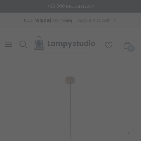
+25 000 MODELI LAMP
Kup
więcej
za mniej
odbierz rabat
0