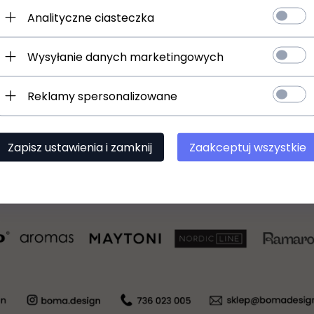
Analityczne ciasteczka
Wysyłanie danych marketingowych
Reklamy spersonalizowane
Zapisz ustawienia i zamknij
Zaakceptuj wszystkie
Czarny plafon sufitowy led 25W 3000K / 4500K / 6500K 230V 3907lm Cedrone PL Bianco 30 CCT Orlicki Design OR85952