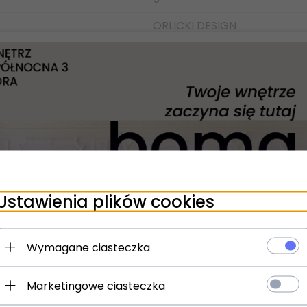
ORLICKI DESIGN
zgodność produktu z wymaganymi przepisami.
ORLICKI DESIGN
LED 14W
metal, akryl
Toupe
6
22
Ustawienia plików cookies
3000K / 4500K / 6500K
2393
Wymagane ciasteczka
IP20
Marketingowe ciasteczka