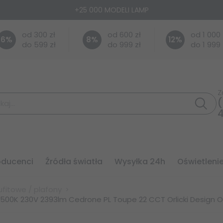
+25 000 MODELI LAMP
od 300 zł
od 600 zł
od 1 000 
6
%
8
%
12
%
do 599 zł
do 999 zł
do 1 999 
Z
(
roducenci
źródła światła
wysyłka 24h
oświetleni
fitowe / plafony
6500K 230V 2393lm Cedrone PL Toupe 22 CCT Orlicki Design 