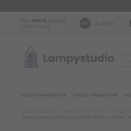
Kup
więcej
za mniej
4
%
do 299 zł
Odbierz rabat
lampy wewnętrzne
lampy zewnętrzne
p
Strona główna
LAMPY WEWNĘTRZNE
Lampy su
Beżowy plafon sufitowy led 14W 3000K / 4500K / 