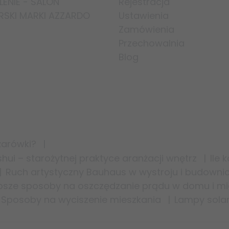
ENIE - SALON
Rejestracja
RSKI MARKI AZZARDO
Ustawienia
Zamówienia
Przechowalnia
Blog
żarówki?
ui – starożytnej praktyce aranżacji wnętrz
Ile 
Ruch artystyczny Bauhaus w wystroju i budowni
psze sposoby na oszczędzanie prądu w domu i mi
Sposoby na wyciszenie mieszkania
Lampy solar