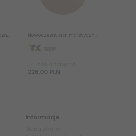
Nowoczesny minimalistyczny kinkiet ścienny kolor sabia okrągły dekoracyjny LUNA 40 cm 10625 TK-Lighting
Nowoczesny minimalistyczny kinkiet ścienny kolor sabia okrągły dekoracyjny LUNA 30 cm 10624 TK-Lighting
Produkt dostępny!
226,
00
PLN
Informacje
Mapa strony