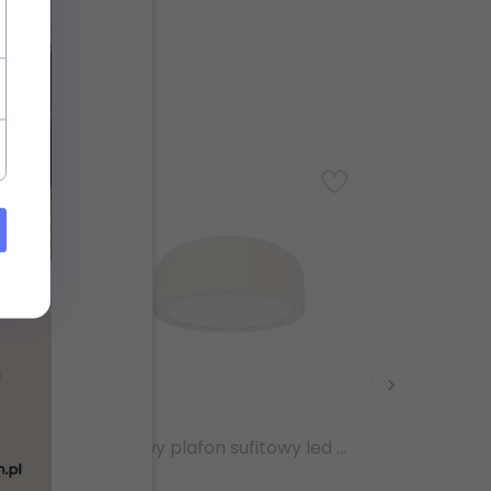
Beżowy plafon sufitowy led 25W 3000K / 4500K / 6500K 230V 3907lm Cedrone OR85969 PL Toupe 30 CCT Orlicki Design
Beżowy plafon sufitowy led 8W 3000K / 4500K / 6500K 230V 1242lm Cedrone PL Toupe 12 CCT Orlicki Design OR85907