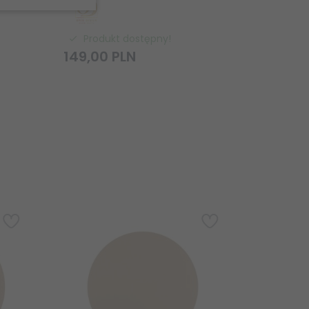
Produkt dostępny!
Produ
149,
00
PLN
199,
00