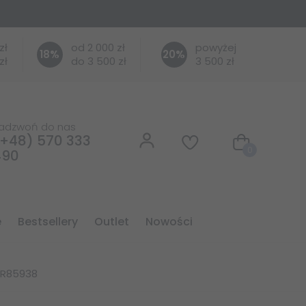
zł
od 2 000 zł
powyżej
18
%
20
%
zł
do 3 500 zł
3 500 zł
adzwoń do nas
+48) 570 333
0
490
e
bestsellery
outlet
nowości
OR85938