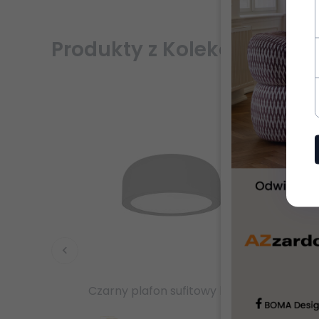
Produkty z Kolekcji
Czarny plafon sufitowy led 8W 3000K / 4500K / 6500K 230V 1242lm Cedrone PL Bianco 12 CCT Orlicki Design OR85891