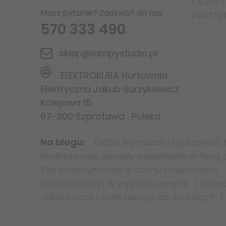
OŚWIETL
Masz pytanie? Zadzwoń do nas
PARTNE
570 333 490
sklep@lampystudio.pl
ELEKTROKUBA Hurtownia
Elektryczna Jakub Surzykiewicz
Kolejowa 15
67-300
Szprotawa
,
Polska
Na blogu
Gdzie wyrzucać i utylizować 
Podstawowe zasady oświetlenia w feng sh
Styl skandynawski w domu i mieszkaniu
Kolor antracyt w wystroju wnętrz
Najle
Jakie kolory i style pasują do szarego?