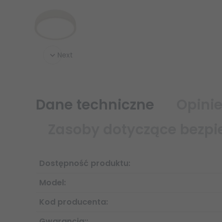
Next
Dane techniczne
Opinie
Zasoby dotyczące bezpi
Załczniki do produktu
Dostępność produktu:
Załączniki dotyczące bezpieczeństwa produktu zawie
konkretnego produktu
Model:
Informacje o producencie
Informacje dotyczące produktu obejmują adres i po
Kod producenta:
Gwarancja::