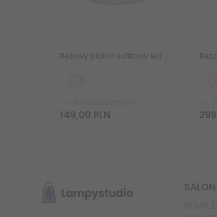
Beżowy plafon sufitowy led 8W 3000K / 4500K / 6500K 230V 1242lm Cedrone PL Toupe 12 CCT Orlicki Design OR85907
Produkt dostępny!
P
149,
00
PLN
299
SALON
BOMA DE