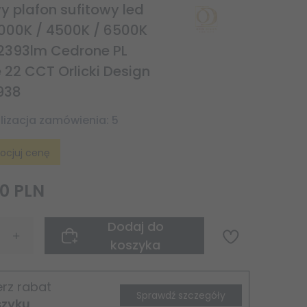
y plafon sufitowy led
000K / 4500K / 6500K
2393lm Cedrone PL
 22 CCT Orlicki Design
938
lizacja zamówienia:
5
ocjuj cenę
0
PLN
Dodaj do
koszyka
rz rabat
Sprawdź szczegóły
szyku