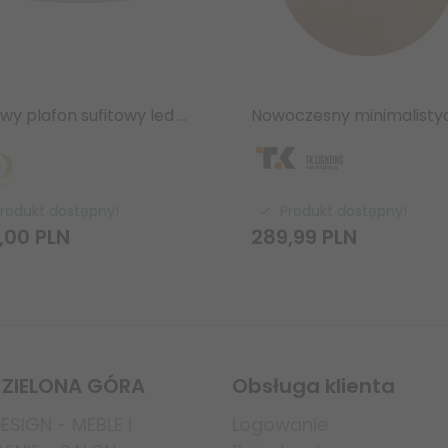
Beżowy plafon sufitowy led 25W 3000K / 4500K / 6500K 230V 3907lm Cedrone OR85969 PL Toupe 30 CCT Orlicki Design
rodukt dostępny!
Produkt dostępny!
,
00
PLN
289,
99
PLN
 ZIELONA GÓRA
Obsługa klienta
SIGN - MEBLE I
Logowanie