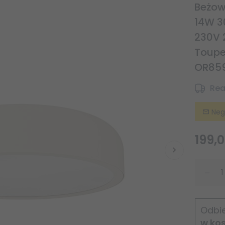
Beżow
14W 3
230V 
Toupe
OR85
Rea
Neg
199,
0
Odbie
w ko