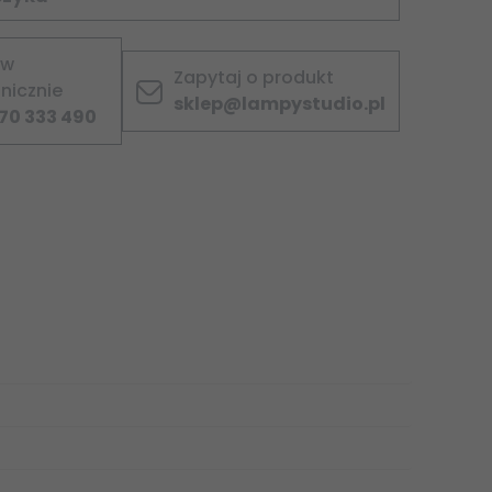
ów
Zapytaj o produkt
onicznie
sklep@lampystudio.pl
70 333 490
czowych informacji dotyczących bezpieczeństwa