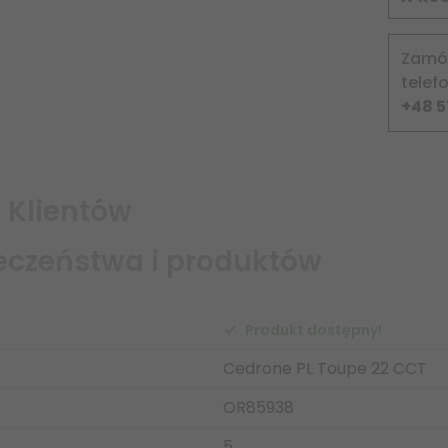
Zam
telef
+48 5
 Klientów
eczeństwa i produktów
Produkt dostępny!
rają informacje o opakowaniu produktu i mogą dostarczać klu
Cedrone PL Toupe 22 CCT
wiązane dane producenta produktu.
OR85938
5