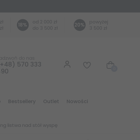
zł
od 2 000 zł
powyżej
18
%
20
%
zł
do 3 500 zł
3 500 zł
adzwoń do nas
+48) 570 333
0
490
e
bestsellery
outlet
nowości
ng listwa nad stół wyspę