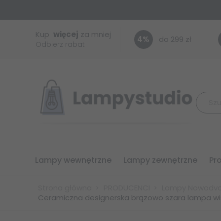
Kup
więcej
za mniej
4
%
do 299 zł
Odbierz rabat
lampy wewnętrzne
lampy zewnętrzne
p
Strona główna
PRODUCENCI
Lampy Nowodvo
Ceramiczna designerska brązowo szara lampa wis