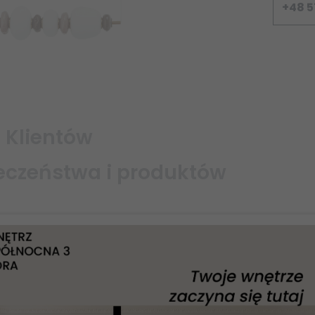
+48 5
 Klientów
eczeństwa i produktów
Produkt dostępny!
rają informacje o opakowaniu produktu i mogą dostarczać klu
Ceramic
wiązane dane producenta produktu.
11700
24