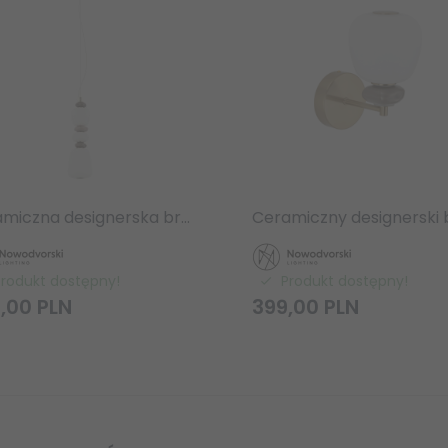
Ceramiczna designerska brązowo szara lampa wisząca CERAMIC VERTICAL LED 19W 11701 Nowodvorski Lighting
Produkt dostępny!
Produkt dostępny!
,
00
PLN
399,
00
PLN