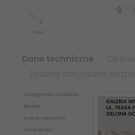
Next
Dane techniczne
Opinie
Zasoby dotyczące bezpi
Załczniki do produktu
Dostępność produktu:
Załączniki dotyczące bezpieczeństwa produktu zawie
konkretnego produktu
Model:
Informacje o producencie
Informacje dotyczące produktu obejmują adres i po
Kod producenta:
Gwarancja::
NOWODVORSKI