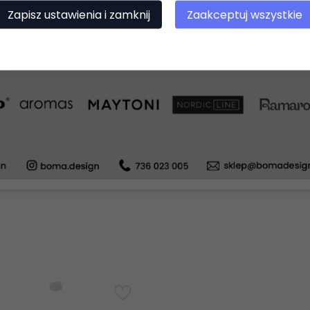
3000
Zapisz ustawienia i zamknij
Zaakceptuj wszystkie
1750
tak
IP20
230V
Tak