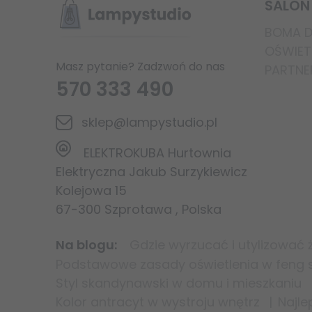
SALON
BOMA DE
OŚWIETL
Masz pytanie? Zadzwoń do nas
PARTNE
570 333 490
sklep@lampystudio.pl
ELEKTROKUBA Hurtownia
Elektryczna Jakub Surzykiewicz
Kolejowa 15
67-300
Szprotawa
,
Polska
Na blogu
Gdzie wyrzucać i utylizować 
Podstawowe zasady oświetlenia w feng sh
Styl skandynawski w domu i mieszkaniu
Kolor antracyt w wystroju wnętrz
Najle