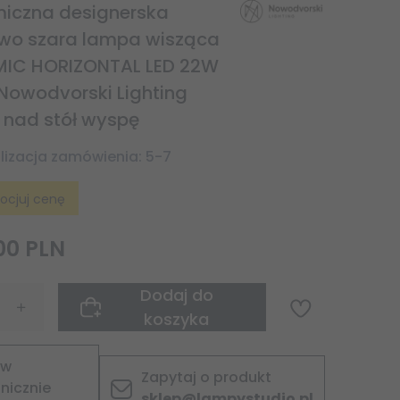
iczna designerska
wo szara lampa wisząca
IC HORIZONTAL LED 22W
 Nowodvorski Lighting
a nad stół wyspę
lizacja zamówienia:
5-7
ocjuj cenę
00
PLN
Dodaj do
koszyka
ów
Zapytaj o produkt
onicznie
sklep@lampystudio.pl