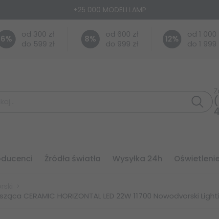
+25 000 MODELI LAMP
od 300 zł
od 600 zł
od 1 000 
6
%
8
%
12
%
do 599 zł
do 999 zł
do 1 999 
Z
(
roducenci
źródła światła
wysyłka 24h
oświetleni
rski
ząca CERAMIC HORIZONTAL LED 22W 11700 Nowodvorski Lighti