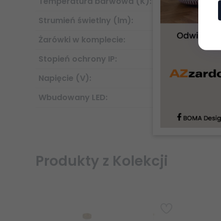
Temperatura barwowa (K):
Strumień świetlny (lm):
Żarówki w komplecie:
Stopień ochrony IP:
Napięcie (V):
Wbudowany LED:
Produkty z Kolekcji