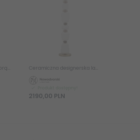
Ceramiczny designerski brązowo szary kinkiet CERAMIC WALL LED 8W 11703 Nowodvorski Lighting listwa nad stół wyspę
Ceramiczna designerska lampa stojaca podłogowa brązowo szara CERAMIC FLOOR LED 34W 11704 Nowodvorski Lighting
Produkt dostępny!
2190,
00
PLN