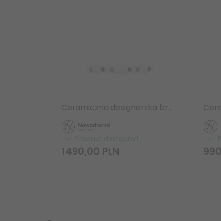
Ceramiczna designerska brązowo szara lampa wisząca CERAMIC HORIZONTAL LED 26W 11699 Nowodvorski Lighting listwa nad stół wyspę
Produkt dostępny!
1490,
00
PLN
990