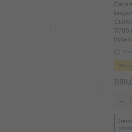
Ceram
brązo
CERAM
11700
listw
Rea
Neg
1190,
Zam
telef