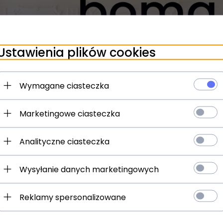
NOWODVORSKI
zgodność produktu z wymaganymi przepisami.
Nowodvorski Lighting
Ustawienia plików cookies
1
LED zintegrowany
Wymagane ciasteczka
22W
metal, szkło, ceramika
Marketingowe ciasteczka
brązowy, szary
Analityczne ciasteczka
129
17
Wysyłanie danych marketingowych
71
Reklamy spersonalizowane
tak