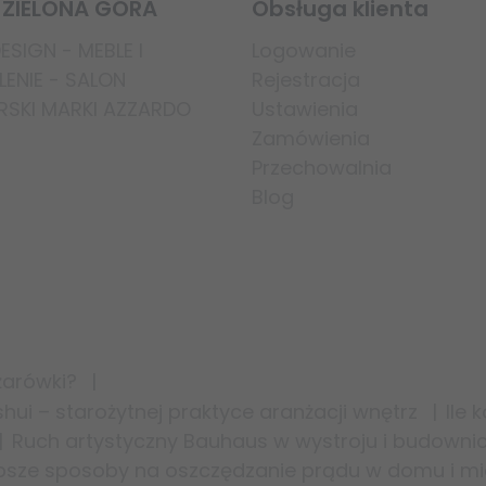
 ZIELONA GÓRA
Obsługa klienta
SIGN - MEBLE I
Logowanie
ENIE - SALON
Rejestracja
RSKI MARKI AZZARDO
Ustawienia
Zamówienia
Przechowalnia
Blog
żarówki?
ui – starożytnej praktyce aranżacji wnętrz
Ile 
Ruch artystyczny Bauhaus w wystroju i budowni
psze sposoby na oszczędzanie prądu w domu i mi