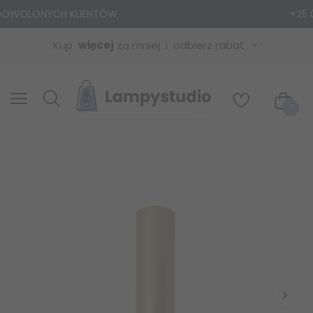
+25 000 MODELI LAMP
Kup
więcej
za mniej
odbierz rabat
0