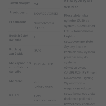
kreatywnych
Gwarancja::
24
wnętrz
Producent:
NOWODVORSKI
Klosz złoty tuba
cylinder GU10 do
Producent:
Nowodvorski
systemu CAMELEON
Lighting
EYE – Nowodvorski
Ilość źródeł
1
Lighting,
światła:
szczotkowane złoto
Stylowy klosz w
Rodzaj
GU10
kształcie tuby cylindra
żarówki:
przeznaczony do
systemu
Maksymalna
10W tylko LED
moc źródła
oświetleniowego
światła:
CAMELEON EYE marki
Nowodvorski Lighting.
Materiał:
stal
Wykończony w
lakierowana
eleganckim kolorze
szczotkowanego złota,
Kolor:
złoty
doskonale podkreśla
szczotkowany
nowoczesny charakter