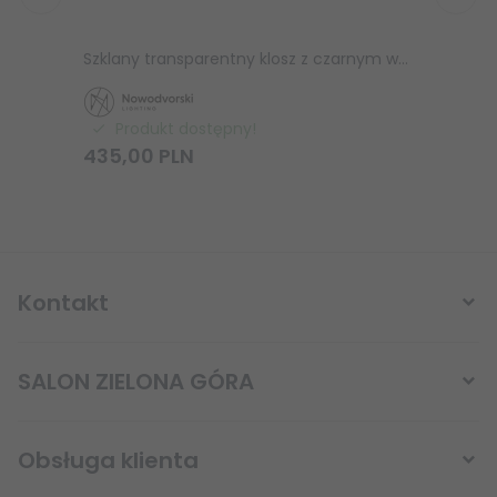
Szklany transparentny klosz z czarnym wykończeniem do systemu CAMELEON PEARS M 10330 Nowodvorski Lighting
Produkt dostępny!
435,
00
PLN
99
Kontakt
SALON ZIELONA GÓRA
Obsługa klienta