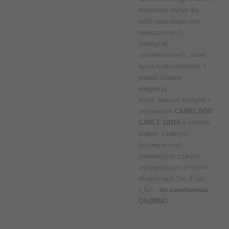
doskonały wybór dla
osób poszukujących
nowoczesnych
rozwiązań
oświetleniowych, które
łączą funkcjonalność z
ponadczasową
elegancją.
Klosz stanowi komplet z
przewodem
CAMELEON
CABLE GU10
w kolorze
białym, czarnym,
beżowym oraz
jedwabistym szarym
występującym w trzech
długościach 7m, 3,5m,
1,5m -
do zamówienia
OSOBNO