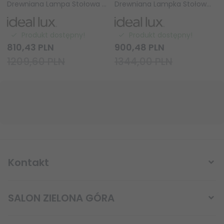
Drewniana Lampa Stołowa Abażurowa SNELL TL1 SMALL 201382 Ideal Lux
Drewniana Lampka Stołowa SNELL TL1 BIG 201399 Ideal Lux
Produkt dostępny!
Produkt dostępny!
810,
43
PLN
900,
48
PLN
1209,60 PLN
1344,00 PLN
Kontakt
SALON ZIELONA GÓRA