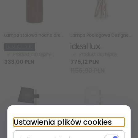
Lampa stołowa nocna drewniana przenośna szklany klosz okrągły minimalistyczna designerska industrialna możliwość ściemniania KENAN 10526/01/70 LUCIDE
Lampa Podłogowa Designerska Drewniana DRIFTWOOD TL1 129570 IDEAL LUX
Produkt dostępny!
Produkt dostępny!
333,
00
PLN
775,
12
PLN
1156,90 PLN
Ustawienia plików cookies
×