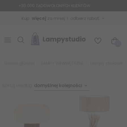
LONYCH KLIENTÓW
+25 000 M
Kup
więcej
za mniej
odbierz rabat
0
Strona główna
LAMPY WEWNĘTRZNE
Lampy stołowe
sort
Sortuj według:
domyślnej kolejności