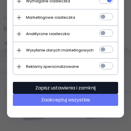
Wymagane ciasteczka
Marketingowe ciasteczka
Lampka Biurkowa Drewniana Czarna AXEL TL1 272238 IDEAL LUX
Lampka Biurkowa Drewniana Biała AXEL TL1 282091 IDEAL LUX
Analityczne ciasteczka
Produkt dostępny!
Produkt dostępny!
493,
25
PLN
493,
25
PLN
736,20 PLN
736,20 PLN
Wysyłanie danych marketingowych
Reklamy spersonalizowane
Zapisz ustawienia i zamknij
Zaakceptuj wszystkie