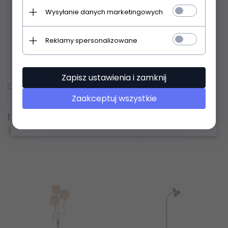
Wysyłanie danych marketingowych
Reklamy spersonalizowane
Zapisz ustawienia i zamknij
Czarna lampa podłogowa metalowa regulowany klosz retro industrialna klasyczna uniwersalna Franklin 98753 ENDON
Lampa podłogowa stojąca falista abażurowa z rafii boho rustykalna naturalna minimalistyczna Wriggle 114223 ENDON
Zaakceptuj wszystkie
Produkt dostępny!
Produkt dostępny!
1292,
90
PLN
845,
82
PLN
1616,13 PLN
1057,28 PLN