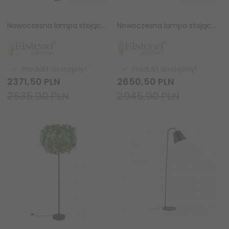
Nowoczesna lampa stojąca podłogowa czarna z szarym abażurem ASCENT ASCENT-FL-BLK Elstead Lighting polerowany nikiel
Nowoczesna lampa stojąca podłogowa z czarnym abażurem ASCENT ASCENT-FL-PN-BK Elstead Lighting polerowany nikiel
Produkt dostępny!
Produkt dostępny!
2371,
50
PLN
2650,
50
PLN
2635,00 PLN
2945,00 PLN