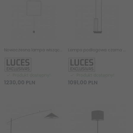
Nowoczesna lampa wisząca podłogowa LED aluminiowa czarna geometryczna kwadrat uniwersalna nad stół do salonu sypialni ROVILLA LE45487 Luces Exclusivas
Lampa podłogowa czarna LED aluminiowa prostokątna minimalistyczna uniwersalna nowoczesna ściemnialna JURENZO LE45480 Luces Exclusivas
Produkt dostępny!
Produkt dostępny!
1230,
00
PLN
1091,
00
PLN