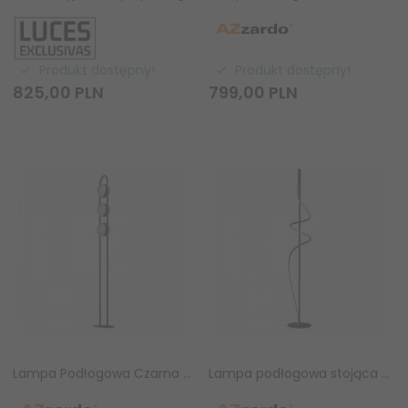
Produkt dostępny!
Produkt dostępny!
825,
00
PLN
799,
00
PLN
Lampa Podłogowa Czarna Glamour Szklana Kula ASTRID FLOOR BK Azzardo AZ6893
Lampa podłogowa stojąca LED 35W VIRGO FLOOR DIMM BK AZ7153 Azzardo AZ7153 nowoczesna salonowa sypialniana