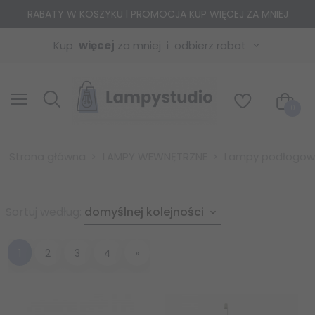
RABATY W KOSZYKU l PROMOCJA KUP WIĘCEJ ZA MNIEJ
Kup
więcej
za mniej
odbierz rabat
0
Strona główna
LAMPY WEWNĘTRZNE
Lampy podłogowe
sort
Sortuj według:
domyślnej kolejności
1
2
3
4
»