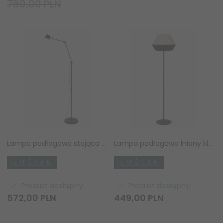
780,00 PLN
Lampa podłogowa stojąca LED czarna metalowa minimalistyczna klasyczna nowoczesna ściemnialna MILNE 44716/06/30 LUCIDE
Lampa podłogowa lniany klosz owalny nowoczesna minimalistyczna uniwersalna klasyczna czarno-brązowa KALA 06724/01/73 LUCIDE
Produkt dostępny!
Produkt dostępny!
572,
00
PLN
449,
00
PLN