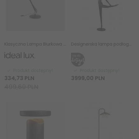
Klasyczna Lampa Biurkowa Kreślarska Ideal Lux Wally TL1 Nero Rame 061191 Czarno-Miedziana E27
Designerska lampa podłogowa stojąca czarna ballerina dekoracyjna szklana kula WOMAN F9221 Step Into Design
Produkt dostępny!
Produkt dostępny!
334,
73
PLN
3999,
00
PLN
499,60 PLN