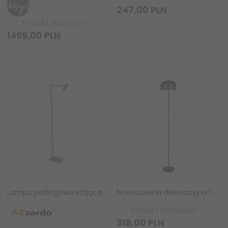
247,
00
PLN
Produkt dostępny!
1499,
00
PLN
Lampa podłogowa stojąca reflektorek czarny FLER TABLE BK Azzardo Az3202
Nowoczesna dekoracyjna lampa podłogowa LED czarna półokrągły klosz minimalistyczna klasyczna metalowa ściemnialna JEFF R49151132 Rl
Produkt dostępny!
318,
00
PLN