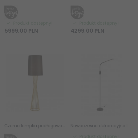
Produkt dostępny!
Produkt dostępny!
5999,
00
PLN
4299,
00
PLN
Czarna lampka podłogowa stojąca tkaninowy abażur designerska podstawa minimalistyczna klasyczna nowoczesna FILO MF1235 Step Into Design
Nowoczesna dekoracyjna lampa podłogowa LED czarna minimalistyczna klasyczna metalowa regulowana ściemnialna TORO R47641102 Rl
Produkt dostępny!