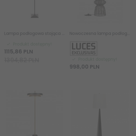
Lampa podłogowa stojąca czarna abażurowa lniana minimalistyczna uniwersalna Lille 117830 ENDON
Nowoczesna lampa podłogowa stojąca sznurkowa rustykalna boho industrialna ściemnialna Luces Exclusivas
Produkt dostępny!
1115,
86
PLN
1394,82 PLN
Produkt dostępny!
998,
00
PLN