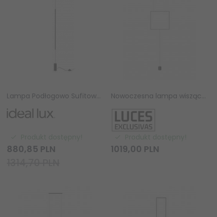
Lampa Podłogowo Sufitowa Tuba FILO PT 2700K 341125 IDEAL LUX
Nowoczesna lampa wisząca podłogowa LED aluminiowa czarna geometryczna kwadrat uniwersalna nad stół do salonu sypialni ROVILLA LE45488 Luces Exclusivas
Produkt dostępny!
Produkt dostępny!
880,
85
PLN
1019,
00
PLN
1314,70 PLN