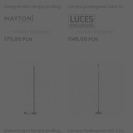
Designerska Lampa podłogowa 125cm czarna szklana designerska dekoracyjna do salonu Ikebana MOD463FL-L24B3K Maytoni
Lampa podłogowa tuba 140cm czarna LED ściemnialna minimalistyczna do salonu i sypialni ADRA LE45705 Luces Exclusivas
Produkt dostępny!
Produkt dostępny!
1711,
00
PLN
1146,
00
PLN
Dekoracyjna lampa podłogowa tuba czarna designerska na moduł świetlny minimalistyczna Luces Exclusivas
Lampa Podłogowa LED Czarna Ściemnialna Nowoczesna IVY FLOOR DIMM BK AZ6749 Azzardo