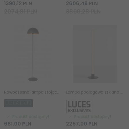
1390,
12
PLN
2606,
49
PLN
2074,81 PLN
3890,28 PLN
Nowoczesna lampa stojąca podłogowa czarna dekoracyjna z metalowym kloszem SIEMON 45796/01/30 LUCIDE
Lampa podłogowa szklana designerska LED 19W 2700-3000K ARUCAS LE45883 Luces Exclusivas
Produkt dostępny!
Produkt dostępny!
681,
00
PLN
2257,
00
PLN