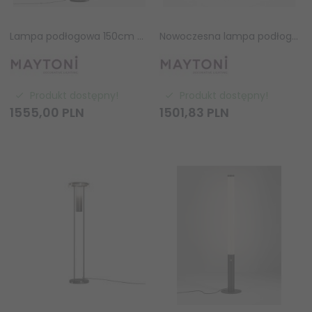
Lampa podłogowa 150cm czarna glamour szklane kule designerska dekoracyjna do salonu Dallas MOD545FL-06B Maytoni
Nowoczesna lampa podłogowa stojąca Double Moon Maytoni MOD478FL-L15B3K czarna LED
Produkt dostępny!
Produkt dostępny!
1555,
00
PLN
1501,
83
PLN