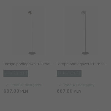
Lampa podłogowa LED metalowa nowoczesna minimalistyczna uniwersalna czarno-brązowa regulowana możliwość ściemniania SKANSKA RECH IP44 03749/03/96 LUCIDE
Lampa podłogowa LED metalowa nowoczesna minimalistyczna uniwersalna czarno-szara regulowana możliwość ściemniania SKANSKA RECH IP44 03749/03/15 LUCIDE
Produkt dostępny!
Produkt dostępny!
607,
00
PLN
607,
00
PLN