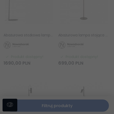
Abażurowa stożkowa lampa stojąca podłogowa łukowa POISE czarny Nowodvorski lighting 11768 salonowa do sypialni lampa stojąca na wysięgniku
Abażurowa lampa stojąca podłogowa AMARELA Nowodvorski lighting 11663 salonowa do sypialni
Produkt dostępny!
Produkt dostępny!
1690,
00
PLN
699,
00
PLN
Filtruj produkty