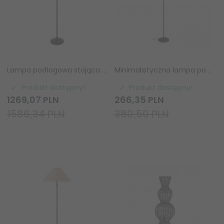
Lampa podłogowa stojąca falista potrójna abażurowa z rafii boho rustykalna naturalna minimalistyczna Wriggle 114221 ENDON
Minimalistyczna lampa podłogowa stojąca MATIS Nordlux 2512244003
Produkt dostępny!
Produkt dostępny!
1269,
07
PLN
266,
35
PLN
1586,34 PLN
380,50 PLN