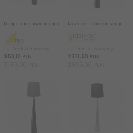
Lampa podłogowa stojąca LED okrągły klosz nowoczesna designerska ozdobna KEATON 440210180 Trio
Nowoczesna lampa stojąca podłogowa czarna z białym abażurem ASCENT ASCENT-FL-BLK-W Elstead Lighting polerowany nikiel
Produkt dostępny!
Produkt dostępny!
953,
10
PLN
2371,
50
PLN
1059,00 PLN
2635,00 PLN