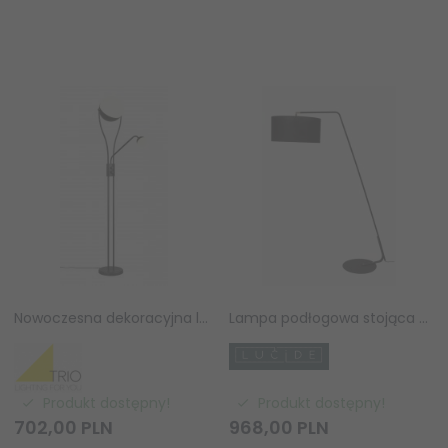
Nowoczesna dekoracyjna lampa podłogowa LED dwie kule czarna metalowa designerska uniwersalna ściemnialna CHRIS 478310232 TRIO
Lampa podłogowa stojąca czarna lniany klosz minimalistyczna klasyczna nowoczesna KELSO 44719/81/30 LUCIDE
Produkt dostępny!
Produkt dostępny!
702,
00
PLN
968,
00
PLN