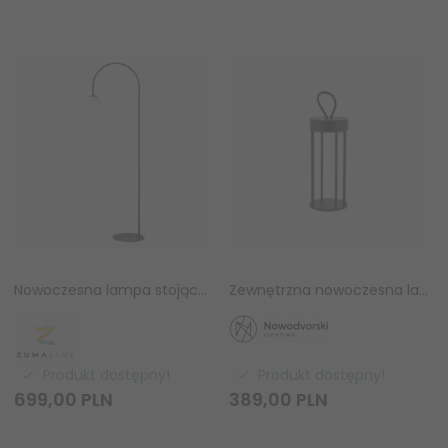
Nowoczesna lampa stojąca podłogowa czarny łuk ze złotym detalem szklana biała kula BOW 1224 Zumaline
Zewnętrzna nowoczesna lampa przenośna stojąca ogrodowa NALA LED BLACK 11536 Nowodvorski Lighting
Produkt dostępny!
Produkt dostępny!
699,
00
PLN
389,
00
PLN