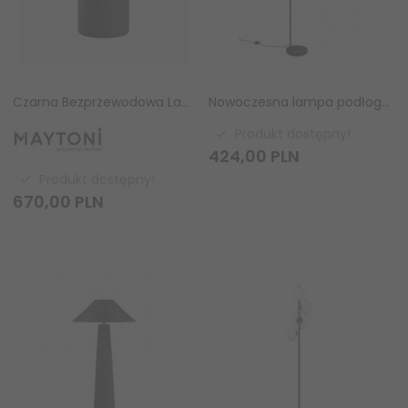
Czarna Bezprzewodowa Lampa Stołowa LED Maytoni Topo MOD508TL-L5BK 5W 2700K z Ściemniaczem
Nowoczesna lampa podłogowa czarna druciana rustykalna dekoracyjna boho LAURIS R46791032 Rl
Produkt dostępny!
424,
00
PLN
Produkt dostępny!
670,
00
PLN