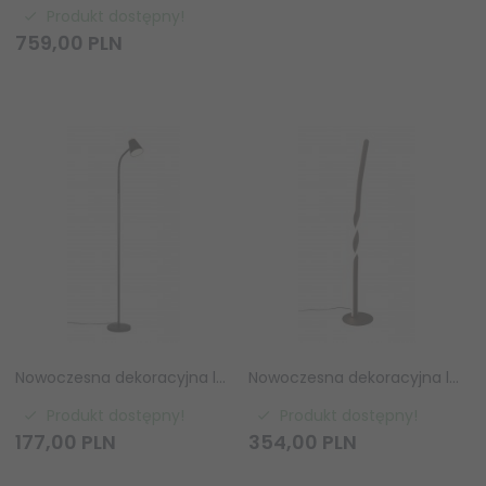
Produkt dostępny!
759,
00
PLN
Nowoczesna dekoracyjna lampa podłogowa LED czarna minimalistyczna klasyczna metalowa drewniany dekor PONGO R45831102 Rl
Nowoczesna dekoracyjna lampa podłogowa LED czarna podłużna minimalistyczna klasyczna metalowa GINKO R45791132 Rl
Produkt dostępny!
Produkt dostępny!
177,
00
PLN
354,
00
PLN