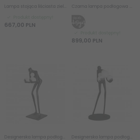
Lampa stojąca liściasta zielona LEAVY R40463015 Rl jadalniana salonowa
Czarna lampa podłogowa stojąca metalowa klasyczna minimalistyczna uniwersalna ZEN MF1232 black Step Into Design
Produkt dostępny!
667,
00
PLN
Produkt dostępny!
899,
00
PLN
Designerska lampa podłogowa stojąca czarna kobieca sylwetka dekoracyjna ozdobna szklane kule WOMAN DN433-F black Step Into Design
Designerska lampa podłogowa stojąca czarna kobieca sylwetka dekoracyjna ozdobna szklane kule WOMAN F9312 Step Into Design