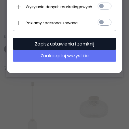
Wysyłanie danych marketingowych
Reklamy spersonalizowane
Kinkiet ścienny okrągły 14W z trawertynu designerski nowoczesny dekoracyjny podświetlający ścianę Travertino Oval W0479 Maxlight
Kinkiet ścienny owalny 10W z trawertynu designerski nowoczesny dekoracyjny podświetlający ścianę Travertino Oval W0478 Maxlight
Zapisz ustawienia i zamknij
Zaakceptuj wszystkie
Produkt dostępny!
Produkt dostępny!
754,
00
PLN
624,
00
PLN