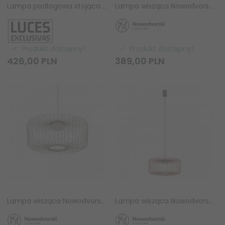
Lampa podłogowa stojąca czarna metalowa na trójnogu nowoczesna Luces Exclusivas
Lampa wisząca Nowodvorski KENAI C 12226 beżowa GX53 metalowa siatka
Produkt dostępny!
Produkt dostępny!
426,
00
PLN
389,
00
PLN
Lampa wisząca Nowodvorski KENAI C 12230 szałwiowa GX53 druciana
Lampa wisząca Nowodvorski KENAI C 12227 terakota GX53 druciana