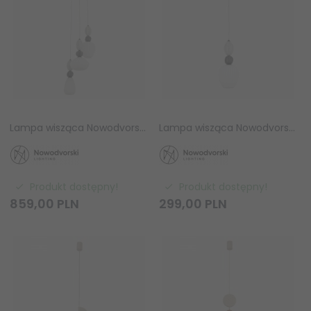
Lampa wisząca Nowodvorski CORALS III 11975 ceramiczna potrójna beżowo-szara Mid-century do salonu
Lampa wisząca Nowodvorski CORALS I 11974 ceramiczna beżowo-szara Mid-century
Produkt dostępny!
Produkt dostępny!
859,
00
PLN
299,
00
PLN