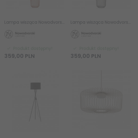
Lampa wisząca Nowodvorski KENAI B 12223 terakota GX53 pionowa tuba
Lampa wisząca Nowodvorski KENAI B 12224 jedwabisty grafit GX53 pionowa
Produkt dostępny!
Produkt dostępny!
359,
00
PLN
359,
00
PLN