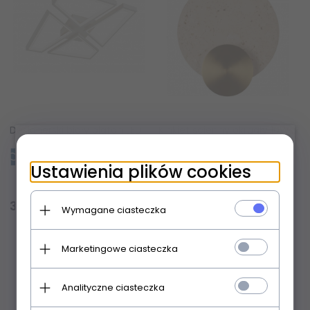
Designerski biały plafon LED CCT nowoczesny dekoracyjny geometryczny Nivra LP-0811/1C WH Light Prestige
Kinkiet ścienny okrągły 10W z trawertynu designerski nowoczesny dekoracyjny podświetlający ścianę Travertino Oval W0480 Maxlight
×
Ustawienia plików cookies
Produkt dostępny!
Produkt dostępny!
387,
00
PLN
650,
00
PLN
Wymagane ciasteczka
Marketingowe ciasteczka
Analityczne ciasteczka