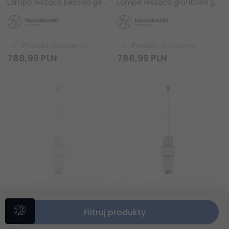
Lampa wisząca beżowa geometryczna druciana owalny kształt nowoczesna dekoracyjna NOME A 12248 Nowodvorski
Lampa wisząca grafitowa geometryczna druciana owalny kształt nowoczesna dekoracyjna NOME A 12249 Nowodvorski
Produkt dostępny!
Produkt dostępny!
788,
99
PLN
788,
99
PLN
Lampa wisząca beżowa geometryczna druciana podłużny kształt nowoczesna dekoracyjna NOME B 12250 Nowodvorski
Lampa wisząca grafitowa geometryczna druciana podłużny kształt nowoczesna dekoracyjna NOME B 12251 Nowodvorski
Filtruj produkty