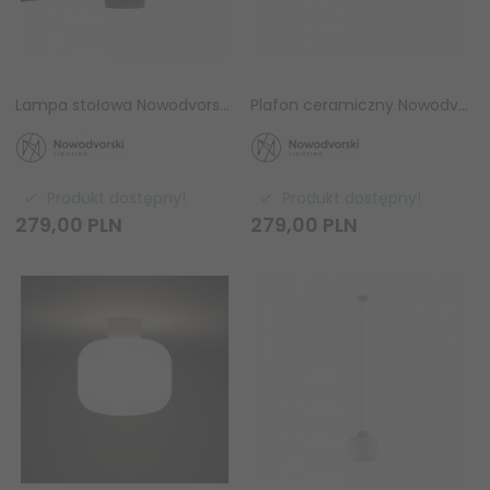
Lampa stołowa Nowodvorski AURORA 11973 ceramiczna beżowa gabinetowa Mid-century E27
Plafon ceramiczny Nowodvorski AURORA 11971 szary okrągły retro Mid-century E27
Produkt dostępny!
Produkt dostępny!
279,
00
PLN
279,
00
PLN