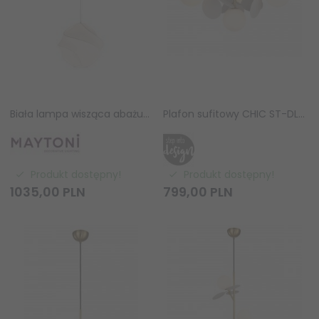
Biała lampa wisząca abażurowa okrągła designerska Maytoni Bloom MOD531PL-01W1
Plafon sufitowy CHIC ST-DL-2969C Step Into Design białe kuliste klosze do salonu jadalniana
Produkt dostępny!
Produkt dostępny!
1035,
00
PLN
799,
00
PLN