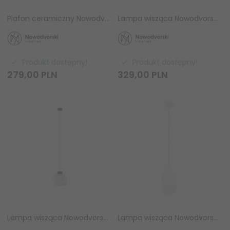
Plafon ceramiczny Nowodvorski AURORA 11970 beżowy okrągły retro Mid-century E27
Lampa wisząca Nowodvorski AURORA 11966 ceramiczna beżowa duża retro Mid-century E27
Produkt dostępny!
Produkt dostępny!
279,
00
PLN
329,
00
PLN
Lampa wisząca Nowodvorski AURORA 11967 ceramiczna szara duża retro Mid-century E27
Lampa wisząca Nowodvorski AURORA A ceramiczna retro pojedyncza Mid-century beżowa / szara