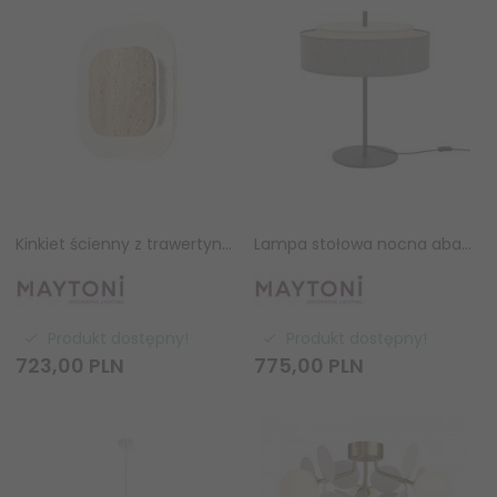
Kinkiet ścienny z trawertynu designerski nowoczesny dekoracyjny Maytoni Tavo MOD453WL-L11BGK
Lampa stołowa nocna abażurowa czarna minimalistyczna klasyczna MAYTONI Bergamo MOD613TL-02GR
Produkt dostępny!
Produkt dostępny!
723,
00
PLN
775,
00
PLN