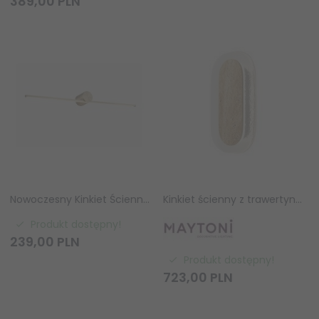
389,
00
PLN
Nowoczesny Kinkiet Ścienny LED Nad Lustro Złoty CAMARA W89949-8W-GD ZUMA LINE
Kinkiet ścienny z trawertynu designerski nowoczesny dekoracyjny Maytoni Tavo MOD453WL-L13BGK
Produkt dostępny!
239,
00
PLN
Produkt dostępny!
723,
00
PLN