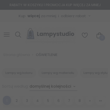
RABATY W KOSZYKU l PROMOCJA KUP WIĘCEJ ZA MNIEJ
Kup
więcej
za mniej
odbierz rabat
0
Strona główna
OŚWIETLENIE
Lampy wg koloru
Lampy wg materiału
Lampy wg stylu
sort
Sortuj według:
domyślnej kolejności
1
2
3
4
5
6
7
8
»
»»