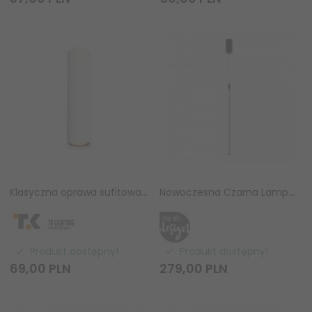
Klasyczna oprawa sufitowa biała tuba wykończona ryflowaniem minimalistyczna uniwersalna 24cm TUNE 10027 TK-Lighting
Nowoczesna Czarna Lampa Wisząca LED SPARO S ST-10669P-S black 60cm Step Into Design
Produkt dostępny!
Produkt dostępny!
69,
00
PLN
279,
00
PLN