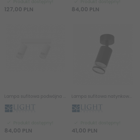
Produkt dostępny!
Produkt dostępny!
127,
00
PLN
84,
00
PLN
Lampa sufitowa podwójna natynkowa nowoczesna tuba regulowana spot sufitowy biały Virella LP-4930/2WS WH Light Prestige
Lampa sufitowa natynkowa nowoczesna tuba regulowana spot sufitowy czarny Virella LP-4930/1WS BK Light Prestige
Produkt dostępny!
Produkt dostępny!
84,
00
PLN
41,
00
PLN