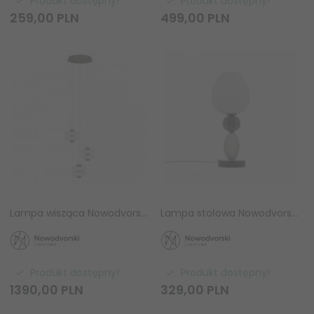
Produkt dostępny!
Produkt dostępny!
259,
00
PLN
499,
00
PLN
Lampa wisząca Nowodvorski LUNARI LED III 11982 potrójna szczotkowane złoto nowoczesna salonowa zintegrowana
Lampa stołowa Nowodvorski CORALS 11978 ceramiczna beżowo-szara biurkowa Mid-century
Produkt dostępny!
Produkt dostępny!
1390,
00
PLN
329,
00
PLN