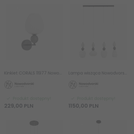
Kinkiet CORALS 11977 Nowodvorski Lighting lampa ścienna
Lampa wisząca Nowodvorski CORALS IV 11976 ceramiczna czteropunktowa beżowo-szara listwa Mid-century
Produkt dostępny!
Produkt dostępny!
229,
00
PLN
1150,
00
PLN