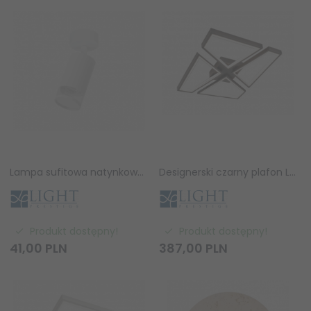
Lampa sufitowa natynkowa nowoczesna tuba regulowana spot sufitowy biały Virella LP-4930/1WS WH Light Prestige
Designerski czarny plafon LED CCT nowoczesny dekoracyjny geometryczny Nivra LP-0811/1C BK Light Prestige
Produkt dostępny!
Produkt dostępny!
41,
00
PLN
387,
00
PLN