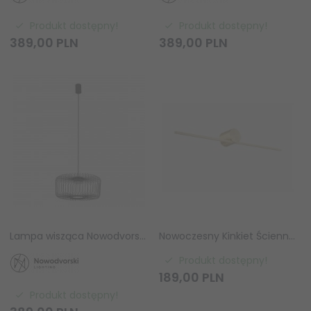
Produkt dostępny!
Produkt dostępny!
389,
00
PLN
389,
00
PLN
Lampa wisząca Nowodvorski KENAI C 12228 jedwabisty grafit GX53
Nowoczesny Kinkiet Ścienny LED Nad Lustro Złoty CAMARA W89949-6W-GD ZUMA LINE
Produkt dostępny!
189,
00
PLN
Produkt dostępny!