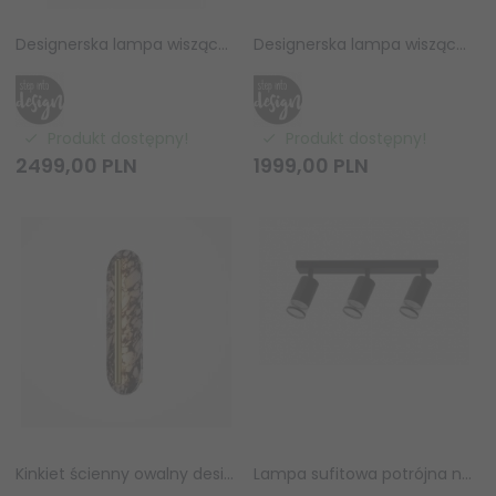
Designerska lampa wisząca CHIC ST-DL-2969P-5 Step Into Design złota biała obręcz białe kuliste klosze do salonu jadalniana
Designerska lampa wisząca CHIC ST-DL-2969P-6 Step Into Design złota biała obręcz białe kuliste klosze do salonu jadalniana
Produkt dostępny!
Produkt dostępny!
2499,
00
PLN
1999,
00
PLN
Kinkiet ścienny owalny designerski nowoczesny dekoracyjny 30cm Maytoni Clarett MOD533WL-L6BSK
Lampa sufitowa potrójna natynkowa nowoczesna tuba regulowana spot sufitowy czarny Virella LP-4930/3WS BK Light Prestige