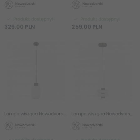
Produkt dostępny!
Produkt dostępny!
329,
00
PLN
259,
00
PLN
Lampa wisząca Nowodvorski AURORA A 11969 ceramiczna szara retro Mid-century pojedyncza
Lampa wisząca Nowodvorski LUNARI LED 11981 pojedyncza szczotkowane złoto nowoczesna tuba zintegrowana