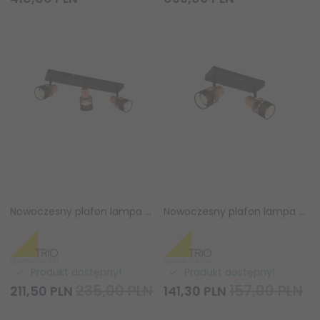
Nowoczesny plafon lampa sufitowa potrójna czarna regulowane tuby minimalistyczna klasyczna ażurowa metalowa drewniany dekor ściemnialna NANDINI 811700332 Trio
Nowoczesny plafon lampa sufitowa podwójna czarna regulowane tuby minimalistyczna klasyczna ażurowa metalowa drewniany dekor ściemnialna NANDINI 811700232 Trio
Produkt dostępny!
Produkt dostępny!
235,00 PLN
157,00 PLN
211,
50
PLN
141,
30
PLN