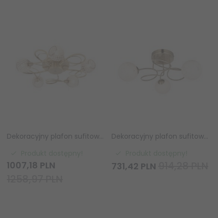
Dekoracyjny plafon sufitowy molekularny szklane klosze z koralikami mosiężny minimalistyczny klasyczny uniwersalny Aherne 73757 ENDON
Dekoracyjny plafon sufitowy molekularny szklane klosze mosiężny minimalistyczny klasyczny uniwersalny Delos 97647 ENDON
Produkt dostępny!
Produkt dostępny!
1007,
18
PLN
914,28 PLN
731,
42
PLN
1258,97 PLN