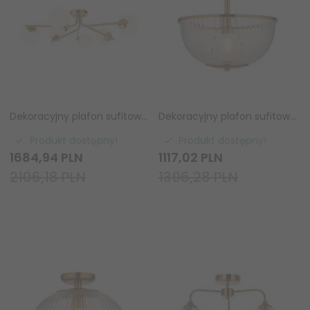
Dekoracyjny plafon sufitowy molekularny sześciopłomienny vintage designerski szklane klosze kule mosiądz Aaron 118651 ENDON
Dekoracyjny plafon sufitowy designerski szklany prążkowy klosz mosiężny Somerset 118750 ENDON
Produkt dostępny!
Produkt dostępny!
1684,
94
PLN
1117,
02
PLN
2106,18 PLN
1396,28 PLN