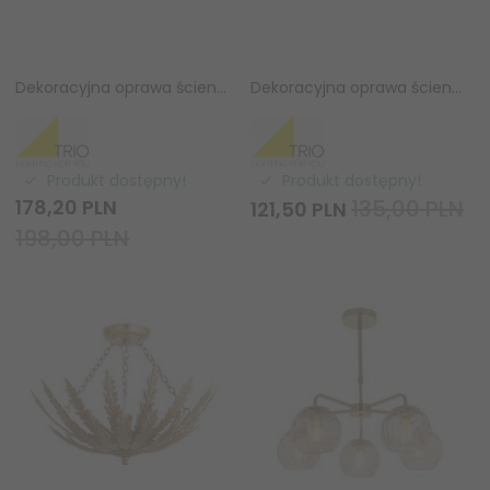
Dekoracyjna oprawa ścienno sufitowa czarny plafon kinkiet szklane ryflowane klosze TARIFA 862800332 TRIO
Dekoracyjna oprawa ścienno sufitowa czarny plafon kinkiet szklane ryflowane klosze TARIFA 862800232 TRIO
Produkt dostępny!
Produkt dostępny!
178,
20
PLN
135,00 PLN
121,
50
PLN
198,00 PLN