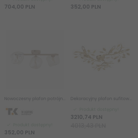
704,
00
PLN
352,
00
PLN
Nowoczesny plafon potrójny szklane klosze designerski dekoracyjny LAVA 11105 TK-Lighting
Dekoracyjny plafon sufitowy ozdobne listki mosiężny minimalistyczny klasyczny designerski Linette 96830 ENDON
Produkt dostępny!
3210,
74
PLN
4013,43 PLN
Produkt dostępny!
352,
00
PLN