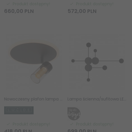
Produkt dostępny!
Produkt dostępny!
660,
00
PLN
572,
00
PLN
Nowoczesny plafon lampa sufitowa czarna regulowana tuba uniwersalna minimalistyczna ściemnialna na pilota EVERINA 00131/23/30 Lucide
Lampa ścienna/sufitowa LED listwa czarna z kołami klasyczna minimalistyczna uniwersalna dekoracyjna CLEX MW1133-90 Step Into Design
Produkt dostępny!
Produkt dostępny!
418,
00
PLN
699,
00
PLN