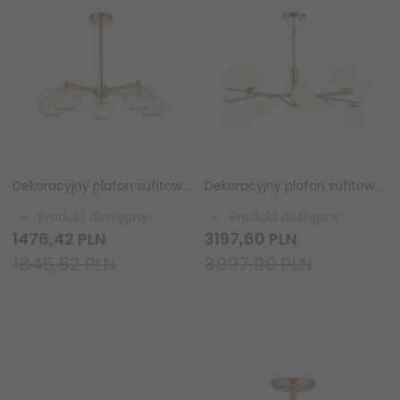
Dekoracyjny plafon sufitowy pięciopłomienny designerski szklane klosze prążkowe mosiądz Stamford 120635 ENDON
Dekoracyjny plafon sufitowy molekularny dziesięciopłomienny vintage designerski szklane klosze kule mosiądz Aaron 118652 ENDON
Produkt dostępny!
Produkt dostępny!
1476,
42
PLN
3197,
60
PLN
1845,52 PLN
3997,00 PLN