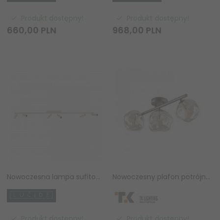
Produkt dostępny!
Produkt dostępny!
660,
00
PLN
968,
00
PLN
Nowoczesna lampa sufitowa listwa beżowa regulowane tuby uniwersalna minimalistyczna aluminiowa KEONI 09943/06/41 Lucide
Nowoczesny plafon potrójny szklane klosze z wgłębieniami designerski dekoracyjny LAVA 11035 TK-Lighting
Produkt dostępny!
Produkt dostępny!