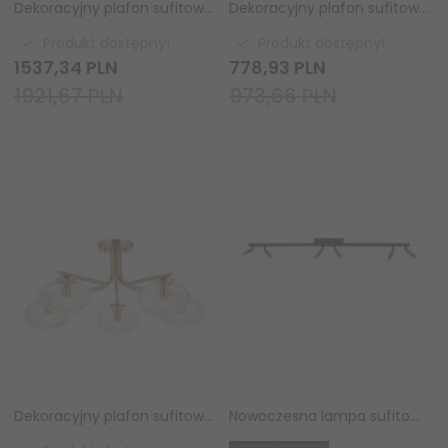
Dekoracyjny plafon sufitowy pięciopłomienny designerski szklane klosze prążkowe mosiądz Ashcroft 120619 ENDON
Dekoracyjny plafon sufitowy potrójny vintage designerski szklane klosze kule mosiądz Jacob 118507 ENDON
Produkt dostępny!
Produkt dostępny!
1537,
34
PLN
778,
93
PLN
1921,67 PLN
973,66 PLN
Dekoracyjny plafon sufitowy pięciopłomienny vintage designerski szklane klosze kule mosiądz Jacob 118508 ENDON
Nowoczesna lampa sufitowa listwa czarno-brązowa regulowane tuby uniwersalna minimalistyczna aluminiowa KEONI 09943/06/97 Lucide