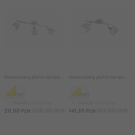
Nowoczesny plafon lampa sufitowa potrójna srebrna tkaninowy abażur uniwersalna minimalistyczna ściemnialna AROSA 812100306 Trio
Nowoczesny plafon lampa sufitowa podwójna srebrna tkaninowy abażur uniwersalna minimalistyczna ściemnialna AROSA 812100206 Trio
Produkt dostępny!
Produkt dostępny!
235,00 PLN
157,00 PLN
211,
50
PLN
141,
30
PLN