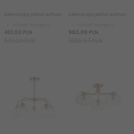
Dekoracyjny plafon sufitowy designerski szklany klosz prążkowy mosiądz Ashcroft 120623 ENDON
Dekoracyjny plafon sufitowy potrójny designerski szklane klosze prążkowe mosiądz Ashcroft 120617 ENDON
Produkt dostępny!
Produkt dostępny!
401,
03
PLN
980,
06
PLN
501,29 PLN
1225,07 PLN