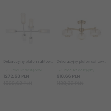
Dekoracyjny plafon sufitowy chrom szklane klosze prążkowe tuby designerski nowoczesny uniwersalny łazienkowy Natori 95045 ENDON
Dekoracyjny plafon sufitowy potrójny designerski szklane klosze prążkowe mosiądz Stamford 120634 ENDON
Produkt dostępny!
Produkt dostępny!
1272,
50
PLN
910,
66
PLN
1590,62 PLN
1138,32 PLN