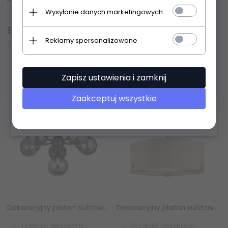
Wysyłanie danych marketingowych
Produkt dostępny!
Produkt dostępny!
994,
05
PLN
1113,
20
PLN
Reklamy spersonalizowane
1242,56 PLN
1391,50 PLN
Zapisz ustawienia i zamknij
Zaakceptuj wszystkie
Dekoracyjny plafon sufitowy molekularny szklane klosze czarny minimalistyczny klasyczny uniwersalny Oscar 101148 ENDON
Dekoracyjny plafon sufitowy abażurowy lniany okrągły klasyczny minimalistyczny Hayfield 95834 ENDON
Produkt dostępny!
Produkt dostępny!