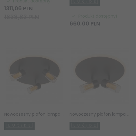
Produkt dostępny!
1311,
06
PLN
1638,83 PLN
Produkt dostępny!
660,
00
PLN
Nowoczesny plafon lampa sufitowa czarna regulowana tuba uniwersalna minimalistyczna ściemnialna na pilota EVERINA 00131/40/30 Lucide
Nowoczesny plafon lampa sufitowa czarna regulowana tuba uniwersalna minimalistyczna ściemnialna na pilota EVERINA 00131/30/30 Lucide