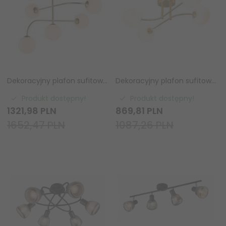
Dekoracyjny plafon sufitowy żyrandol molekularny szklane klosze mosiężny minimalistyczny klasyczny uniwersalny Otto 75939 ENDON
Dekoracyjny plafon sufitowy molekularny szklane klosze mosiężny minimalistyczny klasyczny uniwersalny Otto 75959 ENDON
Produkt dostępny!
Produkt dostępny!
1321,
98
PLN
869,
81
PLN
1652,47 PLN
1087,26 PLN