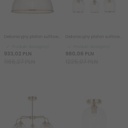
Dekoracyjny plafon sufitowy designerski szklany prążkowy klosz mosiężny Somerset 118751 ENDON
Dekoracyjny plafon sufitowy potrójny designerski szklane klosze mosiądz Ashcroft 120616 ENDON
Produkt dostępny!
Produkt dostępny!
933,
02
PLN
980,
06
PLN
1166,27 PLN
1225,07 PLN