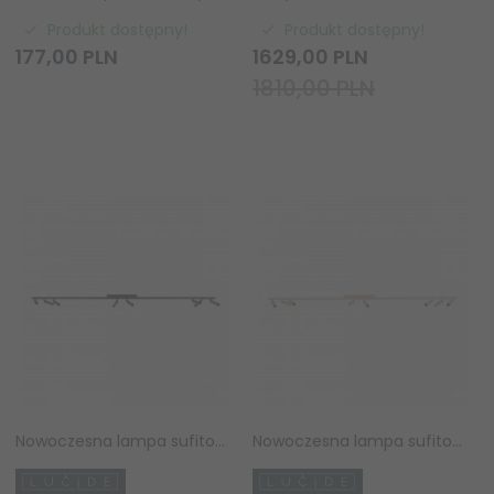
Produkt dostępny!
Produkt dostępny!
177,
00
PLN
1629,
00
PLN
1810,00 PLN
Nowoczesna lampa sufitowa listwa czarno-brązowa regulowane tuby uniwersalna minimalistyczna aluminiowa KEONI 09943/08/97 Lucide
Nowoczesna lampa sufitowa listwa beżowa regulowane tuby uniwersalna minimalistyczna aluminiowa KEONI 09943/08/41 Lucide