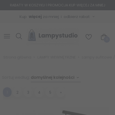
RABATY W KOSZYKU l PROMOCJA KUP WIĘCEJ ZA MNIEJ
Kup
więcej
za mniej
odbierz rabat
0
Strona główna
LAMPY WEWNĘTRZNE
Lampy sufitowe /
sort
Sortuj według:
domyślnej kolejności
1
2
3
4
5
»