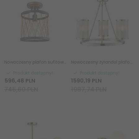
Nowoczesny plafon sufitowy druciany brązowy dworkowy rustykalny okrągły Heston 61497 ENDON
Nowoczesny żyrandol plafon sufitowy niklowany świecznikowy szklane żebrowane klosze klasyczny Easton 76261 ENDON
Produkt dostępny!
Produkt dostępny!
596,
48
PLN
1590,
19
PLN
745,60 PLN
1987,74 PLN