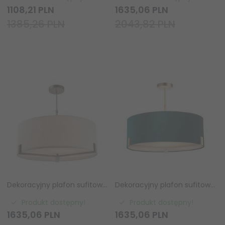
1108,
21
PLN
1635,
06
PLN
1385,26 PLN
2043,82 PLN
Dekoracyjny plafon sufitowy abażurowy lniany okrągły klasyczny minimalistyczny Hayfield 72635 ENDON
Dekoracyjny plafon sufitowy abażurowy zielony okrągły klasyczny minimalistyczny Hayfield 95839 ENDON
Produkt dostępny!
Produkt dostępny!
1635,
06
PLN
1635,
06
PLN