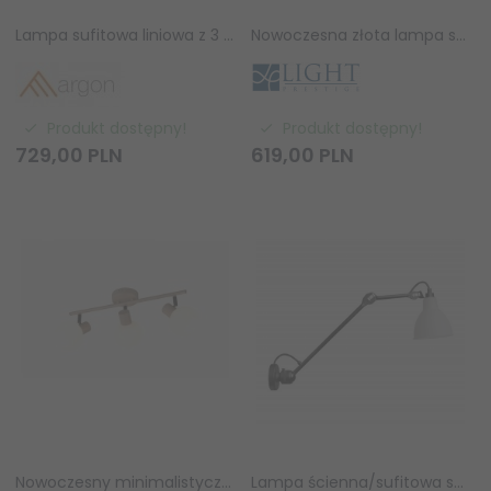
Lampa sufitowa liniowa z 3 reflektorami regulowana beżowa minimalistyczna uniwersalna LINCA 6367 Argon
Nowoczesna złota lampa sufitowa plafon klosze kule DORADO LP-002/6C LIGHT PRESTIGE
Produkt dostępny!
Produkt dostępny!
729,
00
PLN
619,
00
PLN
Nowoczesny minimalistyczny plafon sufitowy potrójny beżowy szklane okrągłe klosze BOBA R86373043 RL
Lampa ścienna/sufitowa szklana na wysięgniku biało-czarna klasyczna regulowane ramię 304 L40 BL-GL DCW Editions