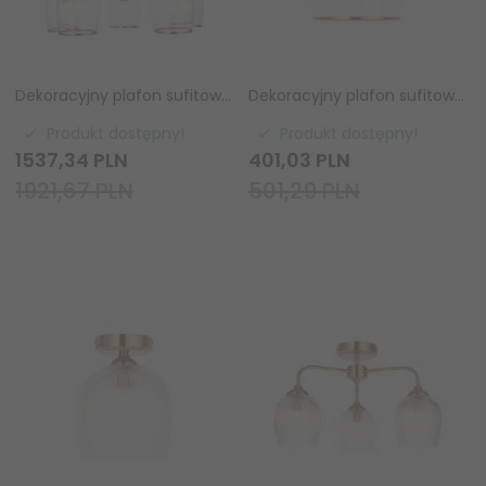
Dekoracyjny plafon sufitowy pięciopłomienny designerski szklane klosze mosiądz Ashcroft 120618 ENDON
Dekoracyjny plafon sufitowy designerski szklany klosz mosiądz Ashcroft 120622 ENDON
Produkt dostępny!
Produkt dostępny!
1537,
34
PLN
401,
03
PLN
1921,67 PLN
501,29 PLN