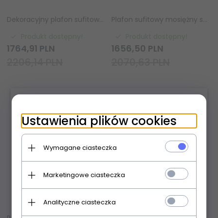
Dekoracyjny plafon sufitowy liściasty złoty metalowy designerski nowoczesny dekoracyjny Delphine 95039 ENDON
Plafon sufitowy mosiężny szklane klosze elegancki designerski klasyczny DIMPLE 91969 ENDON
Produkt dostępny!
Produkt dostępny!
1764,
91
PLN
1656,
50
PLN
2206,14 PLN
2070,63 PLN
×
Ustawienia plików cookies
Wymagane ciasteczka
Marketingowe ciasteczka
Analityczne ciasteczka
Plafon sufitowy mosiężny szklane klosze trzyramienny elegancki designerski klasyczny DIMPLE 91968 ENDON
Dekoracyjny plafon sufitowy molekularny szklane klosze mosiężny minimalistyczny klasyczny uniwersalny Oscar 76501 ENDON