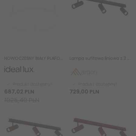
NOWOCZESNY BIAŁY PLAFON RING LED IDEAL LUX ORACLE SLIM PL D50 265971
Lampa sufitowa liniowa z 3 reflektorami regulowana czarna minimalistyczna uniwersalna LINCA 6374 Argon
Produkt dostępny!
Produkt dostępny!
687,
02
PLN
729,
00
PLN
1025,40 PLN