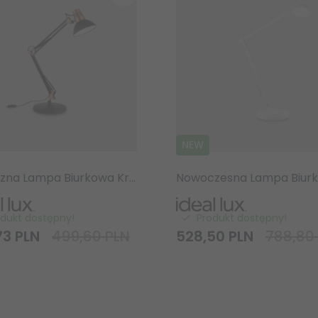
NEW
Klasyczna Lampa Biurkowa Kreślarska Ideal Lux Wally TL1 Nero Rame 061191 Czarno-Miedziana E27
odukt dostępny!
Produkt dostępny!
73
PLN
499,60 PLN
528,
50
PLN
788,80