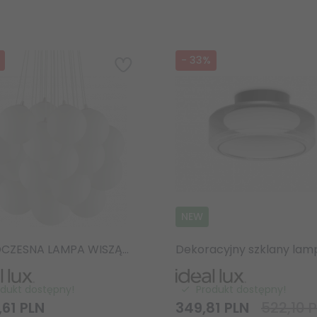
-
33
%
NEW
NOWOCZESNA LAMPA WISZĄCA SZKLANE KULE MAPA PLUS SP22 IDEAL LUX BIAŁA 140230
odukt dostępny!
Produkt dostępny!
,
61
PLN
349,
81
PLN
522,10 