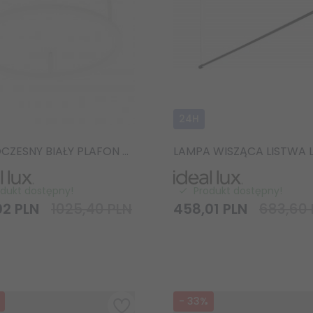
24H
NOWOCZESNY BIAŁY PLAFON RING LED IDEAL LUX ORACLE SLIM PL D50 265971
odukt dostępny!
Produkt dostępny!
02
PLN
1025,40 PLN
458,
01
PLN
683,60 
-
33
%