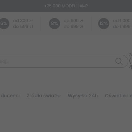
+25 000 MODELI LAMP
od 300 zł
od 600 zł
od 1 000 
6
%
8
%
12
%
do 599 zł
do 999 zł
do 1 999 
Z
(
roducenci
źródła światła
wysyłka 24h
oświetleni