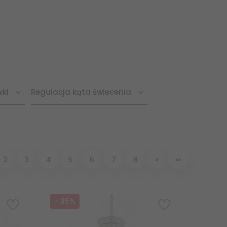
wki
Regulacja kąta świecenia
2
3
4
5
6
7
8
»
»»
-
35
%