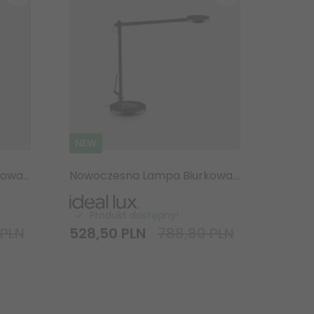
NEW
Nowoczesna Lampa Biurkowa LED Ideal Lux Futura TL Bianco 272078 Biała Dimmable
Nowoczesna Lampa Biurkowa LED Ideal Lux Futura TL Nero 204888 Czarna
Produkt dostępny!
 PLN
528,
50
PLN
788,80 PLN