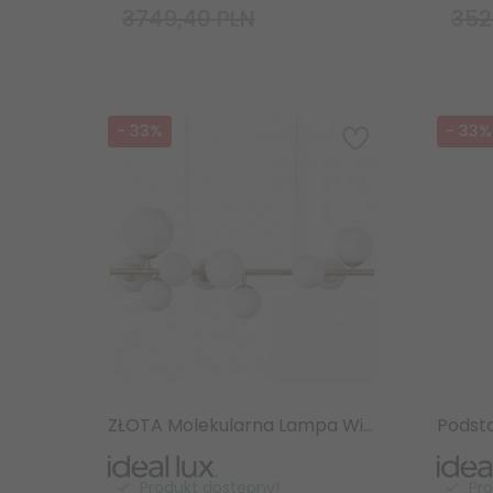
3749,40 PLN
352
-
33
%
-
33
%
ZŁOTA Molekularna Lampa Wisząca Szklane Kule Kule IDEAL LUX PERLAGE SP10 283791 Lampa Do Salonu - Jadalni
Produkt dostępny!
Pr