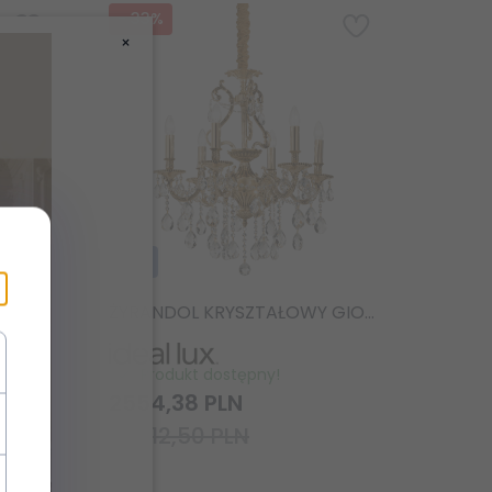
-
33
%
×
24H
Szklany Żyrandol Świecznikowy Klasyczny CASANOVA SP8 095615 IDEAL LUX
ŻYRANDOL KRYSZTAŁOWY GIOCONDA SP6 IDEAL LUX
Produkt dostępny!
0 PLN
2554,
38
PLN
3812,50 PLN