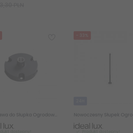
3,30 PLN
-
33
%
24H
Podstawa do Słupka Ogrodowego Antracyt JEDI 308227 IDEAL LUX
odukt dostępny!
Produkt dostępny!