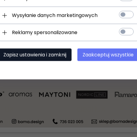
Wysyłanie danych marketingowych
-
33
%
Reklamy spersonalizowane
Zapisz ustawienia i zamknij
Zaakceptuj wszystkie
24H
Szklana Lampa Wisząca BLOSSOM IDEAL LUX 241517 Klosz Szary
odukt dostępny!
Produkt dostępny!
0
PLN
920,30 PLN
458,
01
PLN
683,60 