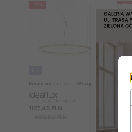
-
33
%
-
33
%
24H
24H
Nowoczesna Lampa Wisząca Mosiądz LED Okrąg CROWN SP D80 314921 IDEAL LUX
Produkt dostępny!
Pr
1127,
48
PLN
1825,
1682,80 PLN
272