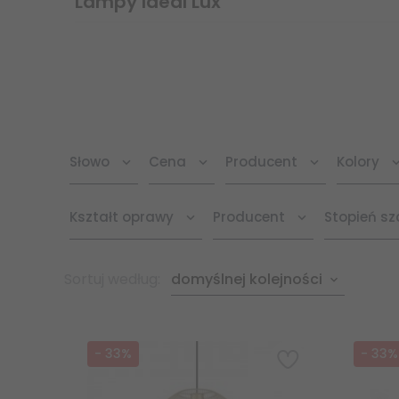
Lampy Ideal Lux
Słowo
Cena
Producent
Kolory
Kształt oprawy
Producent
Stopień sz
sort
Sortuj według:
domyślnej kolejności
-
33
%
-
33
%