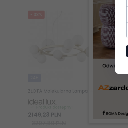
-
33
%
-
33
%
24H
24H
ZŁOTA Molekularna Lampa Wisząca Ring Szklane Kule Kule IDEAL LUX PERLAGE SP11 283807 Lampa Do Salonu - Jadalni
Produkt dostępny!
Pr
2149,
23
PLN
616,
6
3207,80 PLN