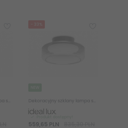
-
33
%
NEW
Dekoracyjny szklany lampa sufitowa plafon z podwójnym szklanym kloszem efekt dymu TOPICO PL D25 333007 Ideal Lux
Dekoracyjny szklany lampa sufitowa plafon z podwójnym szklanym kloszem efekt dymu TOPICO PL D35 333014 Ideal Lux
Produkt dostępny!
PLN
559,
65
PLN
835,30 PLN