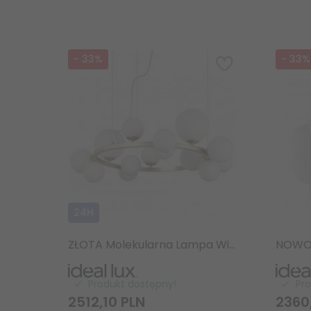
-
33
%
-
33
%
24H
ZŁOTA Molekularna Lampa Wisząca Ring Szklane Kule Kule IDEAL LUX PERLAGE SP14 283814 Lampa Do Salonu - Jadalni
Produkt dostępny!
Pr
2512,
10
PLN
2360