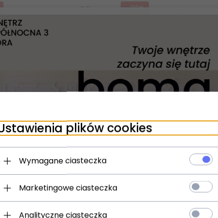
-
33
%
24H
Ustawienia plików cookies
Złoty Molekularny Plafon Sufitowy Szklane Kule Białe PERLAGE PL10 327815 IDEAL LUX
Wymagane ciasteczka
odukt dostępny!
Produkt dostępny!
08
PLN
2701,
51
PLN
4032,1
Marketingowe ciasteczka
4,00 PLN
Analityczne ciasteczka