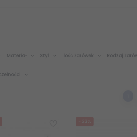
Materiał
Styl
Ilość żarówek
Rodzaj żaró
czelności
1
-
33
%