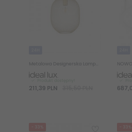
24H
24H
Metalowa Designerska Lampa Wisząca Złota NET SP1 D24 317267 IDEAL LUX
Produkt dostępny!
Pr
211,
39
PLN
315,50 PLN
687,
-
33
%
-
33
%