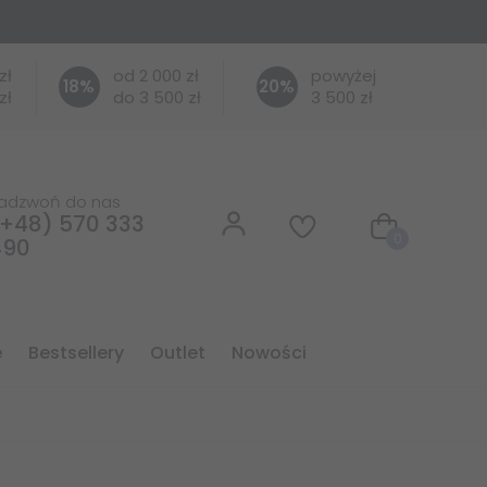
zł
od 2 000 zł
powyżej
18
%
20
%
zł
do 3 500 zł
3 500 zł
adzwoń do nas
+48) 570 333
0
490
e
bestsellery
outlet
nowości