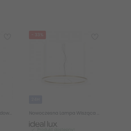
-
33
%
24H
Nowoczesny Słupek Ogrodowy LED Antracyt JEDI PT H800 306780 IDEAL LUX
Nowoczesna Lampa Wisząca Mosiądz LED Okrąg CROWN SP D60 314938 IDEAL LUX
Produkt dostępny!