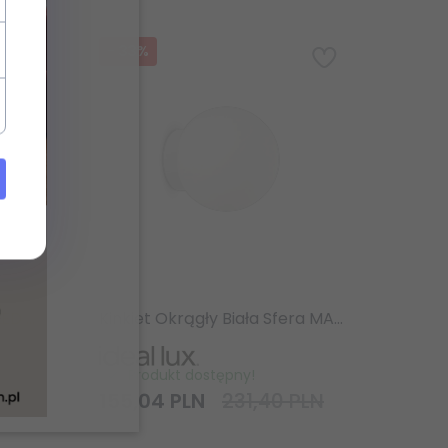
-
33
%
LAMPA WISZĄCA LISTWA LED NAD STÓŁ BIAŁA YOKO SP IDEAL LUX 258898
Kinkiet Okrągły Biała Sfera MAPA BIANCO AP1 059808 IDEAL LUX
Produkt dostępny!
PLN
155,
04
PLN
231,40 PLN