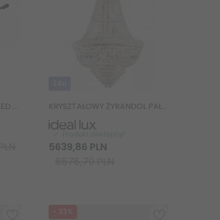
24H
LAMPA WISZĄCA LISTWA LED NAD STÓŁ CZARNA YOKO SP IDEAL LUX 258928
KRYSZTAŁOWY ŻYRANDOL PAŁACOWY DUBAI SP24 IDEAL LUX 243528 ZŁOTA KRYSZTAŁOWA LAMPA WISZĄCA
Produkt dostępny!
PLN
5639,
86
PLN
8676,70 PLN
-
33
%