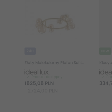
24H
NEW
Złoty Molekularny Plafon Sufitowy Szklane Kule Bursztynowe PERLAGE PL10 327808 IDEAL LUX
Produkt dostępny!
Pr
1825,
08
PLN
334,
2724,00 PLN