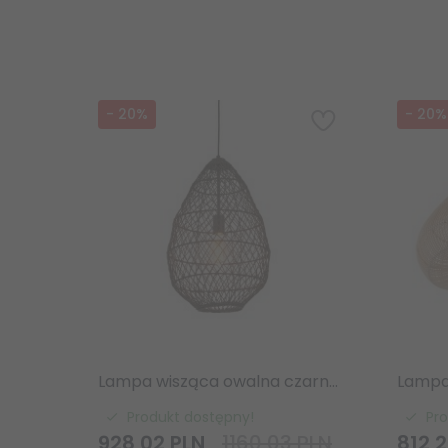
-
20
%
-
20
%
Lampa wisząca owalna czarna pleciona naturalna z rattanu boho designerska rustykalna Pimva 98472 ENDON
Produkt dostępny!
Pr
928,
02
PLN
1160,03 PLN
812,
2