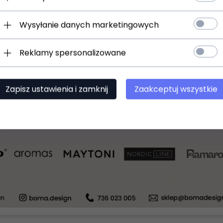
Wysyłanie danych marketingowych
Reklamy spersonalizowane
Zapisz ustawienia i zamknij
Zaakceptuj wszystkie
Designerska złota lampa wisząca tuby nowoczesna dekoracyjna Dorica sp3 d90 366494 IDEAL LUX
odukt dostępny!
Produkt dostępny!
71
PLN
1426,43 PLN
921,
60
PLN
1024,00