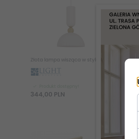
Złota lampa wisząca w stylu art deco glamour biały mleczny klosz LIGHT PRESTIGE PIEGA LP-939/1P L white
Produkt dostępny!
Pr
344,
00
PLN
344,
-
33
%