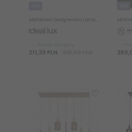
24H
24H
Metalowa Designerska Lampa Wisząca Złota NET SP1 D24 317267 IDEAL LUX
Produkt dostępny!
Pr
211,
39
PLN
315,50 PLN
389,