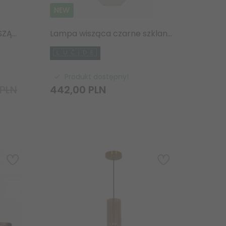
NEW
NOWOCZESNA LAMPA WISZĄCA STICKS LED REMDAL ITALUX PND-16374-6-BK-GD-3K DESIGNERSLA LAMPA SUFITOWA PAJĄK
Lampa wisząca czarne szklana kula MARIUS 45402/30/30 LUCIDE
Produkt dostępny!
 PLN
442,
00
PLN