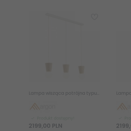
Lampa wisząca potrójna typu belka drewniana stożkowe klosze klasyczna nowoczesna skandynawska VOLANTE 6357 Argon
Produkt dostępny!
Pr
2199,
00
PLN
2199,