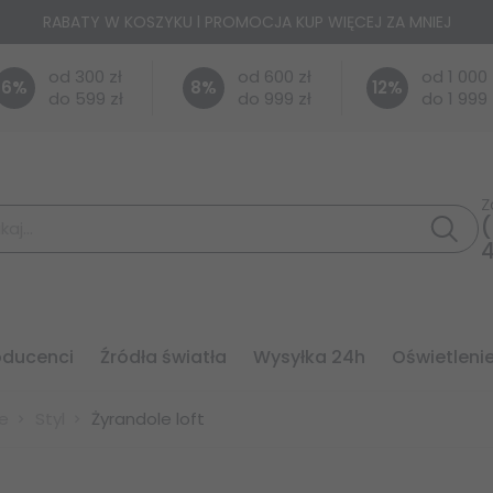
RABATY W KOSZYKU l PROMOCJA KUP WIĘCEJ ZA MNIEJ
od 300 zł
od 600 zł
od 1 000 
6
%
8
%
12
%
do 599 zł
do 999 zł
do 1 999 
Z
(
roducenci
źródła światła
wysyłka 24h
oświetleni
e
Styl
Żyrandole loft