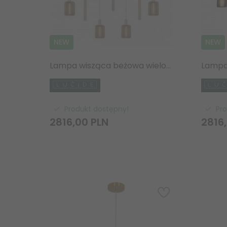
NEW
NEW
Lampa wisząca beżowa wielopunktowa designerskie klosze nad stół do jadalni LAMBRES 45410/09/41 Lucide
Produkt dostępny!
Pr
2816,
00
PLN
2816,