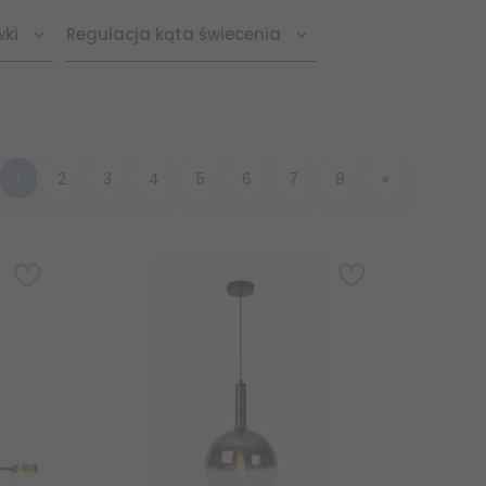
wki
Regulacja kąta świecenia
1
2
3
4
5
6
7
8
»