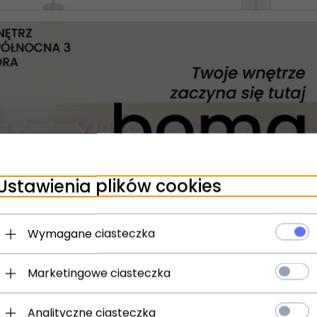
Złota lampa wisząca w stylu art deco glamour dymny klosz LIGHT PRESTIGE PIEGA LP-939/1P L smoked
Ustawienia plików cookies
odukt dostępny!
Produkt dostępny!
00
PLN
955,
71
PLN
1426,43
Wymagane ciasteczka
Marketingowe ciasteczka
-
10
%
Analityczne ciasteczka