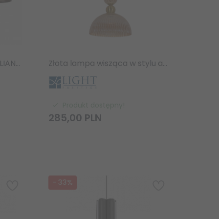
Lampa Sufitowa Wisząca LIANE Lucide 46404/99/97 – Nowoczesny LED Brązowy Ściemnialny CCT nad stół jadalniana
Złota lampa wisząca w stylu art deco glamour dymny klosz LIGHT PRESTIGE PIEGA LP-939/1P amber
Produkt dostępny!
285,
00
PLN
-
33
%