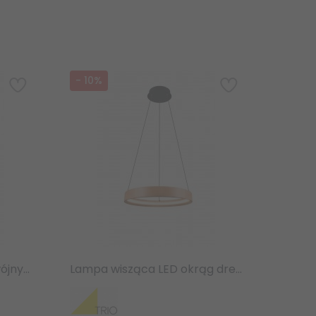
-
10
%
Lampa wisząca LED podwójny okrąg drewniana klasyczna nowoczesna ściemnialna LYNWOOD 355039130 Trio
Lampa wisząca LED okrąg drewniana klasyczna nowoczesna ściemnialna LYNWOOD 355030130 Trio