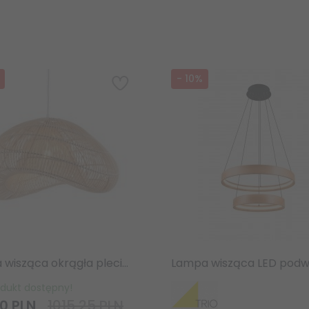
-
10
%
Lampa wisząca okrągła pleciona naturalna z rattanu boho designerska rustykalna Misra 109203 ENDON
odukt dostępny!
0
PLN
1015,25 PLN