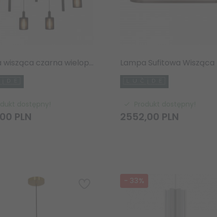
Lampa wisząca czarna wielopunktowa designerskie klosze nad stół do jadalni LAMBRES 45410/09/30 Lucide
odukt dostępny!
Produkt dostępny!
00
PLN
2552,
00
PLN
-
33
%