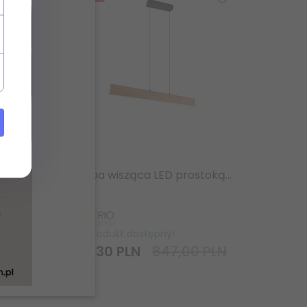
Lampa wisząca LED prostokątna drewniana klasyczna nowoczesna ściemnialna EDGEWOOD 359719130 Trio
Lampa wisząca LED prostokątna drewniana klasyczna nowoczesna ściemnialna EDGEWOOD 359710130 Trio
Produkt dostępny!
 PLN
762,
30
PLN
847,00 PLN