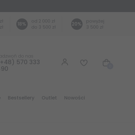
zł
od 2 000 zł
powyżej
18
%
20
%
zł
do 3 500 zł
3 500 zł
adzwoń do nas
+48) 570 333
0
490
e
bestsellery
outlet
nowości