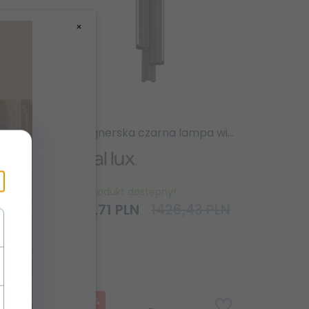
×
Designerska biała lampa wisząca tuby nowoczesna dekoracyjna Dorica sp3 d90 366470 IDEAL LUX
Designerska czarna lampa wisząca tuby nowoczesna dekoracyjna Dorica sp3 d90 366487 IDEAL LUX
Produkt dostępny!
 PLN
955,
71
PLN
1426,43 PLN
-
10
%