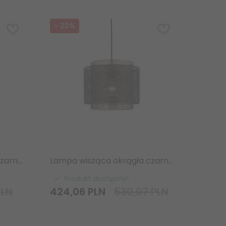
-
20
%
Lampa wisząca okrągła czarna metalowa w stylu przemysłowym designerska nowoczesna Plexus 72829 ENDON
Lampa wisząca okrągła czarna metalowa w stylu przemysłowym designerska nowoczesna Plexus 72831 ENDON
Produkt dostępny!
PLN
424,
06
PLN
530,07 PLN