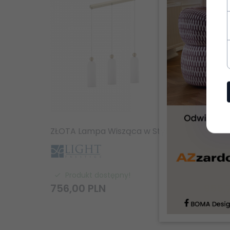
ZŁOTA Lampa Wisząca w Stylu Art Deco LIGHT PRESTIGE PIEGA LP-939/3L white Zwis Szklany Klosz GLAMOUR
Produkt dostępny!
Pr
756,
00
PLN
955,