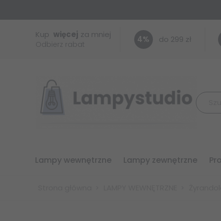
Kup
więcej
za mniej
4
%
do 299 zł
Odbierz rabat
lampy wewnętrzne
lampy zewnętrzne
p
Strona główna
LAMPY WEWNĘTRZNE
Żyrandol