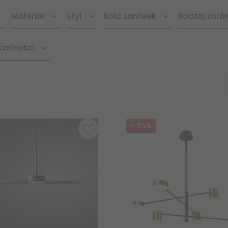
Materiał
Styl
Ilość żarówek
Rodzaj żaró
czelności
-
25
%