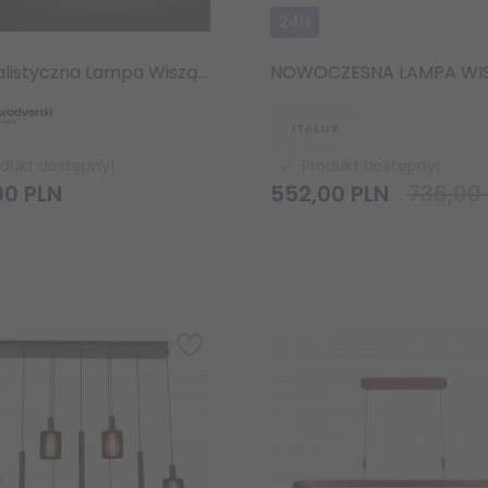
24H
Minimalistyczna Lampa Wisząca SIMONE 11414 Nowodvorski Lighting Umbra Blue
odukt dostępny!
Produkt dostępny!
00
PLN
552,
00
PLN
736,00