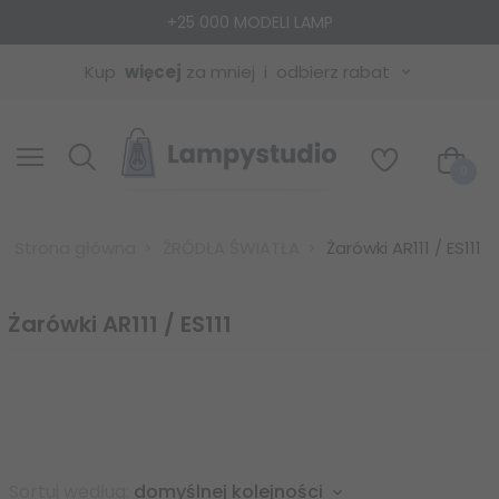
+25 000 MODELI LAMP
Kup
więcej
za mniej
odbierz rabat
0
Strona główna
ŹRÓDŁA ŚWIATŁA
Żarówki AR111 / ES111
Żarówki AR111 / ES111
sort
Sortuj według:
domyślnej kolejności