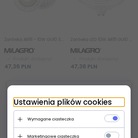
Żarówka AR111 - 10W GU10 3000K/ Biała AR0453
Żarówka LED 10W AR111 GU10 4000K/ Biały AR8039
Produkt dostępny!
Produkt dostępny!
47,
36
PLN
47,
36
PLN
×
Ustawienia plików cookies
Wymagane ciasteczka
Marketingowe ciasteczka