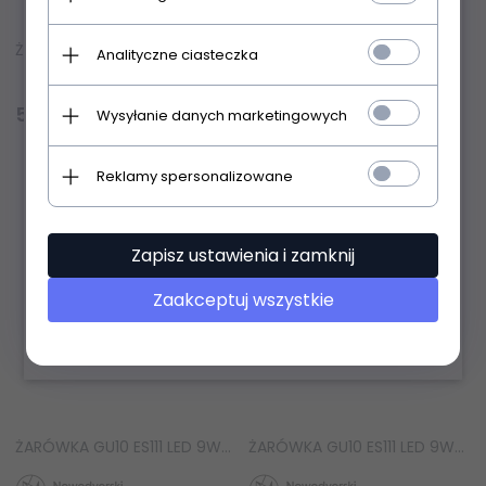
ŻARÓWKA GU10 ES111 LED 12W 4000K 960lm kąt 30st.
ŻARÓWKA GU10 ES111 LED 12W 3000K 960lm kąt 30st.
Analityczne ciasteczka
Produkt dostępny!
Produkt dostępny!
59,
00
PLN
59,
00
PLN
Wysyłanie danych marketingowych
Reklamy spersonalizowane
Zapisz ustawienia i zamknij
Zaakceptuj wszystkie
ŻARÓWKA GU10 ES111 LED 9W 3000K Nowodvorski Lighting 9342 CZARNA
ŻARÓWKA GU10 ES111 LED 9W 3000K Nowodvorski Lighting 9344 BIAŁA