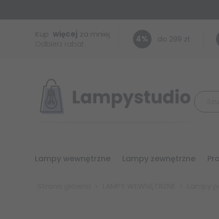
Kup
więcej
za mniej
4
%
do 299 zł
Odbierz rabat
lampy wewnętrzne
lampy zewnętrzne
p
Strona główna
LAMPY WEWNĘTRZNE
Lampy p