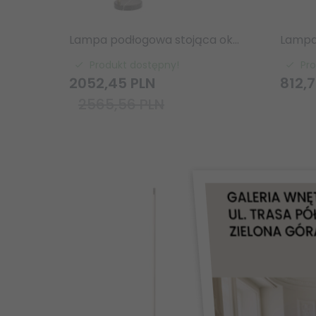
Lampa podłogowa stojąca okrągły szklany klosz marmurowa podstawa designerska nowoczesna salonowa sypialniana Otto 91744 ENDON
Produkt dostępny!
Pr
2052,
45
PLN
812,
7
2565,56 PLN