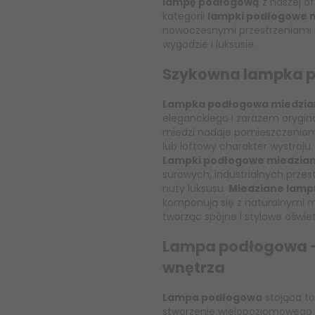
lampę podłogową
z naszej o
kategorii
lampki podłogowe 
nowoczesnymi przestrzeniami i
wygodzie i luksusie.
Szykowna lampka 
Lampka podłogowa miedzia
eleganckiego i zarazem orygin
miedzi nadaje pomieszczeniom
lub loftowy charakter wystroju.
Lampki podłogowe miedzia
surowych, industrialnych prze
nuty luksusu.
Miedziane lamp
komponują się z naturalnymi ma
tworząc spójne i stylowe oświet
Lampa podłogowa –
wnętrza
Lampa podłogowa
stojąca to
stworzenie wielopoziomowego s