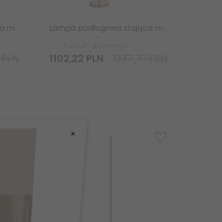
Lampa podłogowa stojąca mosiężna regulowany szklany klosz salonowa sypialniana minimalistyczna Ashcroft 120620 ENDON
Lampa podłogowa stojąca mosiężna regulowany szklany klosz prążkowy salonowa sypialniana minimalistyczna Ashcroft 120621 ENDON
Produkt dostępny!
 PLN
1102,
22
PLN
1377,77 PLN
×