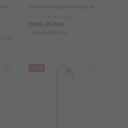
Lampa podłogowa stojąca LED tuba minimalistyczna klasyczna nowoczesna Dorica pt1 366159 Ideal Lux
Lampa podłogowa stojąca okrągły szklany klosz marmurowa podstawa designerska nowoczesna salonowa sypialniana Otto 76613 ENDON
Produkt dostępny!
2052,
45
PLN
2565,56 PLN
1 PLN
-
20
%