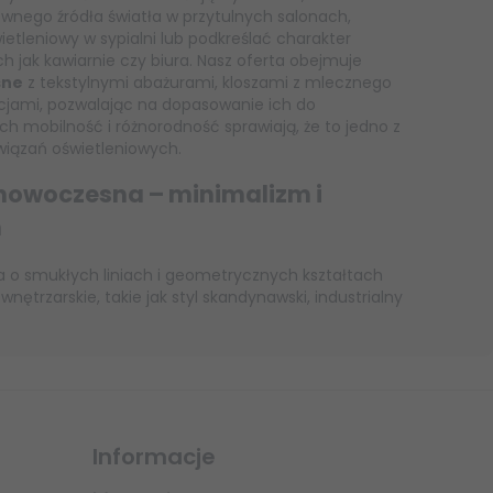
ównego źródła światła w przytulnych salonach,
etleniowy w sypialni lub podkreślać charakter
ch jak kawiarnie czy biura. Nasz oferta obejmuje
sne
z tekstylnymi abażurami, kloszami z mlecznego
cjami, pozwalając na dopasowanie ich do
ch mobilność i różnorodność sprawiają, że to jedno z
wiązań oświetleniowych.
owoczesna – minimalizm i
n
 smukłych liniach i geometrycznych kształtach
nętrzarskie, takie jak styl skandynawski, industrialny
Informacje