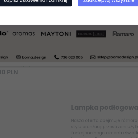
Lampa podłogowa retro z białym szklanym kloszem MAYTONI ERICH MOD221-FL-01-G sypialniana, do salonu
odukt dostępny!
00
PLN
Lampka podłogowa
Nasza oferta obejmuje różnor
stylu aranżacji przestrzeni użyt
funkcjonalnego akcentu świet