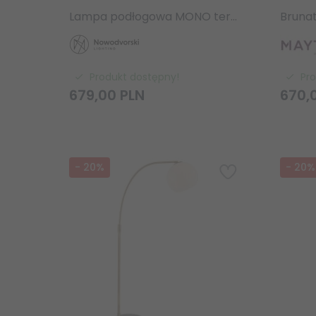
Lampa podłogowa MONO terakota 12620 Nowodvorski nowoczesna lampa stojąca dwupunktowa regulowana
Produkt dostępny!
Pr
679,
00
PLN
670,
-
20
%
-
20
%