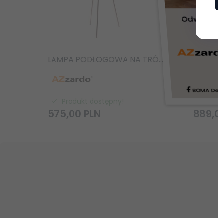
LAMPA PODŁOGOWA NA TRÓJNOGU AZZARDO FINN COPPER AZ3011
Produkt dostępny!
Pr
575,
00
PLN
889,