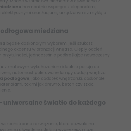
ferty. Modne wzornictwo elementów oświetlenia z
miedziane
harmonijnie współgra z eleganckimi,
 eklektycznymi aranżacjami, urządzonymi z myślą o
podłogowa miedziana
na
będzie doskonałym wyborem, jeśli szukasz
alnego akcentu w aranżacji wnętrza. Ciepły odcień
 przytulności, jednocześnie podkreślając nowoczesny
ne
z matowym wykończeniem idealnie pasują do
strzeni, natomiast polerowane lampy dodają wnętrzu
ki podłogowe
, jako dodatek wnętrzarski, doskonale
teriałami, takimi jak drewno, beton czy szkło,
lenie.
 uniwersalne światło do każdego
 wszechstronne rozwiązanie, które pozwala na
ystemu oświetlenia. Jeśli ją wybierzesz, może