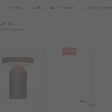
Materiał
Styl
Ilość żarówek
Rodzaj żaró
czelności
-
33
%