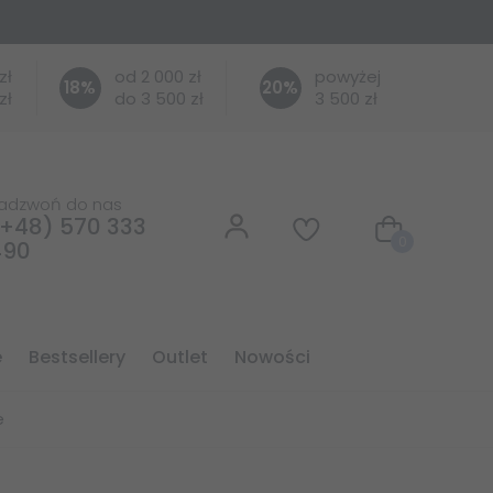
zł
od 2 000 zł
powyżej
18
%
20
%
zł
do 3 500 zł
3 500 zł
adzwoń do nas
+48) 570 333
0
490
e
bestsellery
outlet
nowości
e