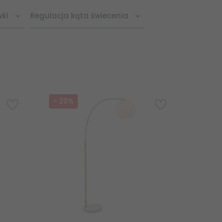
wki
Regulacja kąta świecenia
-
20
%