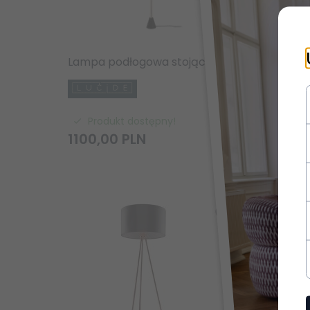
Lampa podłogowa stojąca LED minimalistyczna klasyczna nowoczesna ściemnialna EQUINOX 29700/26/96 LUCIDE
Pr
318,
0
Produkt dostępny!
1100,
00
PLN