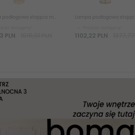
Lampa podłogowa stojąca metalowa okrąg designerska nowoczesna artdeco salonowa sypialniana Hoop 98095 ENDON
odukt dostępny!
Produkt dostępny!
3
PLN
1015,91 PLN
1102,
22
PLN
1377,77
-
10
%