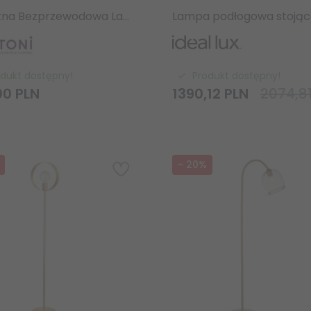
Brunatna Bezprzewodowa Lampa Stołowa LED Maytoni Topo MOD508TL-L5RK 5W 2700K
odukt dostępny!
Produkt dostępny!
00
PLN
1390,
12
PLN
2074,8
-
20
%