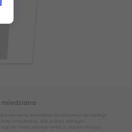
 miedziana
odne elementy oświetlenia dodatkowego do każdego
kowej i mieszkalnej. Jeśli szukasz ładnego i
lnego do nowoczesnego wnętrza, wybierz stojącą