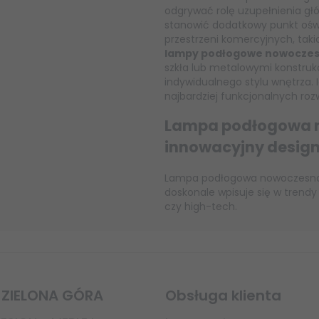
odgrywać rolę uzupełnienia gł
stanowić dodatkowy punkt oświ
przestrzeni komercyjnych, taki
lampy podłogowe nowocze
szkła lub metalowymi konstruk
indywidualnego stylu wnętrza. I
najbardziej funkcjonalnych roz
Lampa podłogowa n
innowacyjny desig
Lampa podłogowa nowoczesna o
doskonale wpisuje się w trendy w
czy high-tech.
 ZIELONA GÓRA
Obsługa klienta