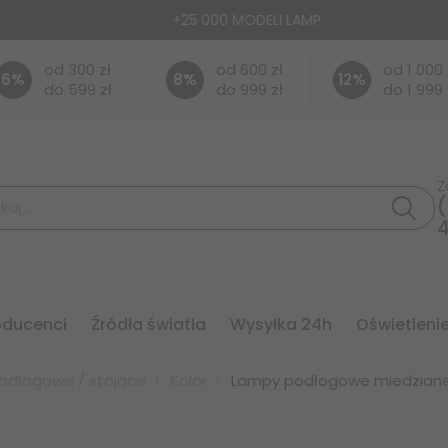
+25 000 MODELI LAMP
od 300 zł
od 600 zł
od 1 000 
6
%
8
%
12
%
do 599 zł
do 999 zł
do 1 999 
Z
(
roducenci
źródła światła
wysyłka 24h
oświetleni
odłogowe / stojące
Kolor
Lampy podłogowe miedzian