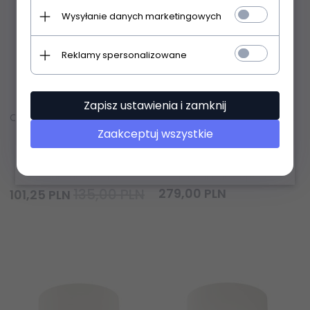
Wysyłanie danych marketingowych
Reklamy spersonalizowane
Zapisz ustawienia i zamknij
Oprawa podtynkowa Neo Slim KG / Ufo Bianco Orlicki Design Slim KG / Ufo Bianco OR83583
Oprawa natynkowa Neo Neo Bianco Slim LED / Ufo Bianco 10W 3000K Orlicki Design OR82272
Zaakceptuj wszystkie
Produkt dostępny!
Produkt dostępny!
135,00 PLN
279,
00
PLN
101,
25
PLN