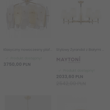
Klasyczny nowoczesny plafon sufitowy mosiężny szklany RICHMOND P06507BR
Stylowy Żyrandol z Białymi Abażurami w Kolorze Mosiądzu ZARAGOZA Maytoni H001CL-07BS
Produkt dostępny!
3750,
00
PLN
Produkt dostępny!
2033,
60
PLN
2542,00 PLN