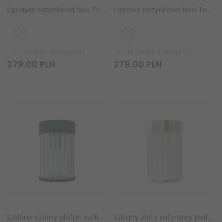
Oprawa natynkowa Neo Toupe Slim / Ufo Bianco LED 10,5W 3000K Orlicki Design OR86447
Oprawa natynkowa Neo Toupe Slim / Ufo Toupe LED 10,5W 3000K Orlicki Design OR86256
Produkt dostępny!
Produkt dostępny!
279,
00
PLN
279,
00
PLN
Szklany czarny plafon sufitowy FIATTO PL Nero 8 Orlicki Design OR86102
Szklany złoty satynowy plafon sufitowy FIATTO PL OLD GOLD 8 Orlicki Design OR86096