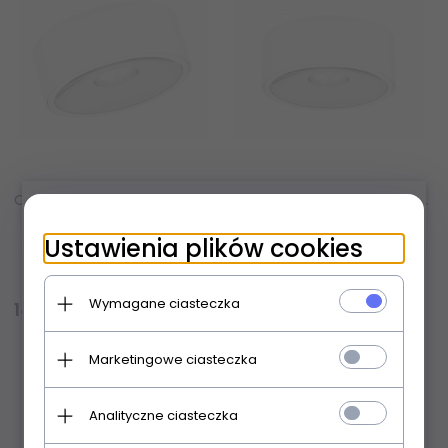
Oprawa natynkowa Neo Bianco Slim KG / Ufo Cromo Orlicki Design OR83590
Oprawa natynkowa Neo Bianco Slim LED / Ufo Cromo Orlicki Design OR82289
×
Ustawienia plików cookies
Produkt dostępny!
Produkt dostępny!
Wymagane ciasteczka
145,
00
PLN
289,
00
PLN
Marketingowe ciasteczka
Analityczne ciasteczka