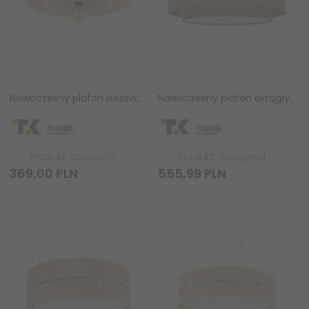
Nowoczesny plafon beżowy okrągły 60cm słomkowy abażur w stylu boho industrialny CALMA 11351 TK-Lighting
Nowoczesny plafon okrągły abażur brązowy 50cm boho minimalistyczny klasyczny CALISTO JUTA 11046 TK-Lighting
Produkt dostępny!
Produkt dostępny!
369,
00
PLN
555,
99
PLN