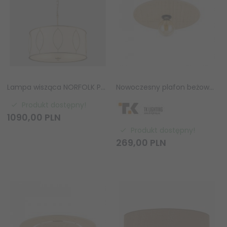
Lampa wisząca NORFOLK P04576AM-WH złoty mat biały abażur 50 cm Cosmo Light
Nowoczesny plafon beżowy okrągły 38cm słomkowy abażur w stylu boho industrialny CALMA 11350 TK-Lighting
Produkt dostępny!
1090,
00
PLN
Produkt dostępny!
269,
00
PLN