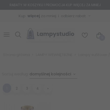
RABATY W KOSZYKU l PROMOCJA KUP WIĘCEJ ZA MNIEJ
Kup
więcej
za mniej
odbierz rabat
0
Strona główna
LAMPY WEWNĘTRZNE
Lampy sufitowe /
sort
Sortuj według:
domyślnej kolejności
1
2
3
4
»