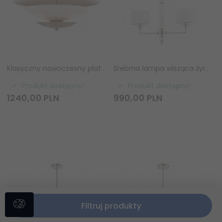
Klasyczny nowoczesny plafon sufitowy mosiądz DRAYTON C03388BR Cosmo Light
Srebrna lampa wisząca żyrandol abażurowy SUTTON P02453NI-WH lampa salonowa jadalniana
Produkt dostępny!
Produkt dostępny!
1240,
00
PLN
990,
00
PLN
Filtruj produkty