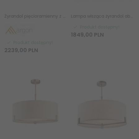
Żyrandol pięcioramienny z welurowymi abażurami do salonu glamour mosiądz ARGON PONTE PLUS 2105 beżowy
Lampa wisząca żyrandol abażurowy DUBAI P06346NI-WH lampa salonowa jadalniana Glamour srebrna z białymi abażurami
Produkt dostępny!
1849,
00
PLN
Produkt dostępny!
2239,
00
PLN