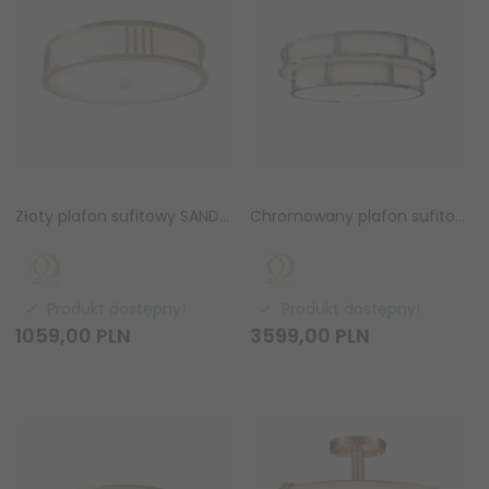
Złoty plafon sufitowy SANDRO PL OLD GOLD 50 Orlicki Design OR85761
Chromowany plafon sufitowy Piano PL OLD Cromo 80 Orlicki Design OR85747
Produkt dostępny!
Produkt dostępny!
1059,
00
PLN
3599,
00
PLN