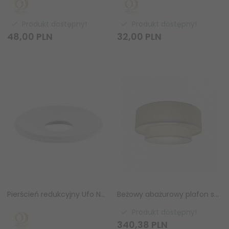
Produkt dostępny!
Produkt dostępny!
48,
00
PLN
32,
00
PLN
Pierścień redukcyjny Ufo Neo bianco Orlicki Design OR81831
Beżowy abażurowy plafon sufitowy Malodin 2512436009 Nordlux
Produkt dostępny!
340,
38
PLN