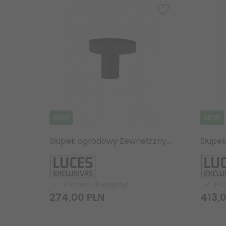
NEW
NEW
Słupek ogrodowy Zewnętrzny LED IP65 7W 3000K czarny okrągły 10 cm
Produkt dostępny!
Pr
274,
00
PLN
413,