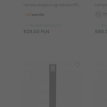
Lampa stojąca ogrodowa IP65 wysoki słupek LED czarny Azzardo EBRO 105 AZ6767 3000K
Produkt dostępny!
Pr
829,
00
PLN
589,