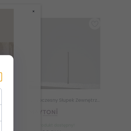
×
Nowoczesny słupek ogrodowy LED zewnętrzna lampa grafitowa tuba Olten MAYTONI O591FL-L12GF3K
Nowoczesny Słupek Zewnętrzny Ogrodowy Maytoni Pole O440FL-L12GF3K
Produkt dostępny!