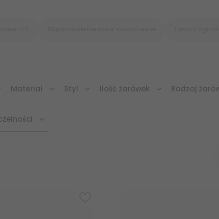
niowe LED
Słupki oświetleniowe nowoczesne
Lampy ogrod
Materiał
Styl
Ilość żarówek
Rodzaj żaró
czelności