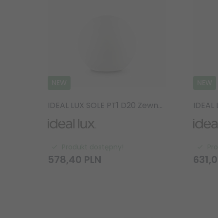
NEW
NEW
IDEAL LUX SOLE PT1 D20 Zewnętrza lampa Ogrodowa kula Biała
Produkt dostępny!
Pr
578,
40
PLN
631,
0