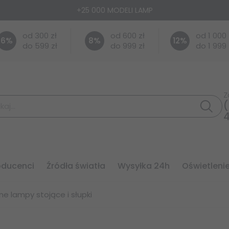
+25 000 MODELI LAMP
od 300 zł
od 600 zł
od 1 000 
6
%
8
%
12
%
do 599 zł
do 999 zł
do 1 999 
Z
(
roducenci
źródła światła
wysyłka 24h
oświetleni
e lampy stojące i słupki