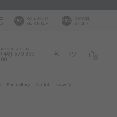
zł
od 2 000 zł
powyżej
18
%
20
%
zł
do 3 500 zł
3 500 zł
adzwoń do nas
+48) 570 333
0
490
e
bestsellery
outlet
nowości