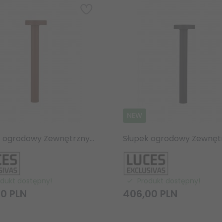
NEW
Słupek ogrodowy Zewnętrzny LED IP65 7W 3000K brązowy okrągły 50 cm
odukt dostępny!
Produkt dostępny!
00
PLN
406,
00
PLN