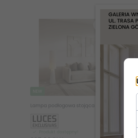
NEW
Lampa podłogowa stojąca lniana abażurowa biała rystykalna boho industrialna Luces Exclusivas
Produkt dostępny!
Pr