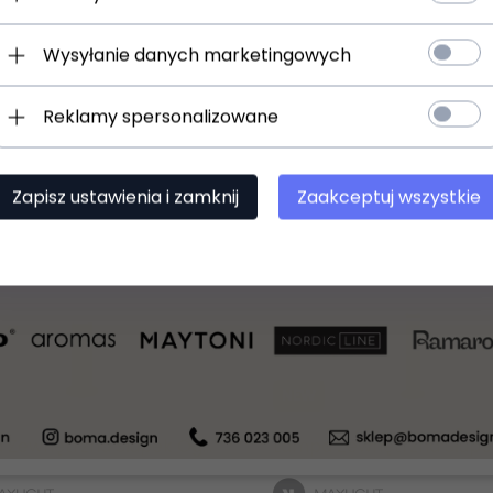
00
PLN
624,
00
PLN
Wysyłanie danych marketingowych
Reklamy spersonalizowane
Zapisz ustawienia i zamknij
Zaakceptuj wszystkie
NEW
Lampa Zewnętrzna Słupek Ogrodowy 105cm 25W Antracyt IP65 Minimalistycny Maxlight Gardenia F0065