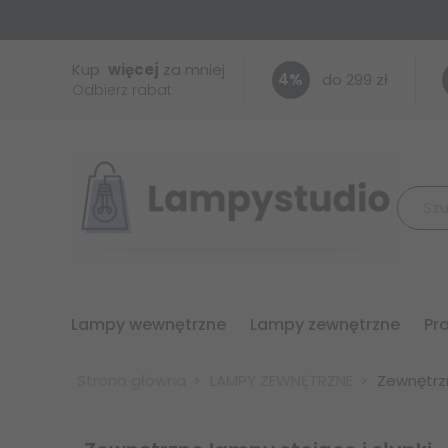
Kup
więcej
za mniej
4
%
do 299 zł
Odbierz rabat
lampy wewnętrzne
lampy zewnętrzne
p
Strona główna
LAMPY ZEWNĘTRZNE
Zewnętrzn