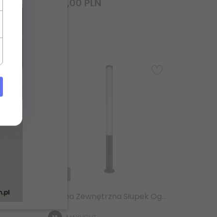
489,
00
PLN
NEW
Lampa Zewnętrzna Słupek Ogrodowy 155cm 32W Czarny IP65 Minimalistyczny Maxlight Gardenia F0066
Lampa Zewnętrzna Słupek Ogrodowy 155cm 32W Antracyt IP65 Minimalistycny Maxlight Gardenia F0067