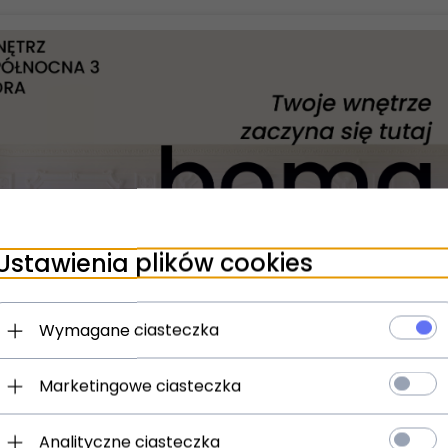
Ustawienia plików cookies
Wymagane ciasteczka
Designerskie oświetlenie zewnętrzne LED czarny wzór drewna słupek Porte MAYTONI O481FL-L7BWD3K
Marketingowe ciasteczka
odukt dostępny!
Produkt dostępny!
Analityczne ciasteczka