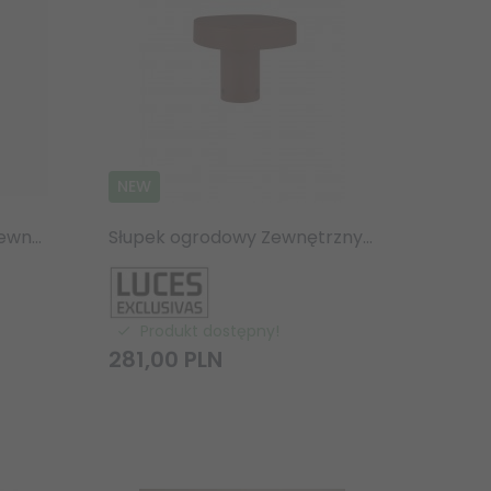
NEW
IDEAL LUX SOLE PT1 D40 Zewnętrza lampa Ogrodowa kula Biała
Słupek ogrodowy Zewnętrzny LED IP65 7W 3000K brązowa okrągły 10 cm
Produkt dostępny!
281,
00
PLN