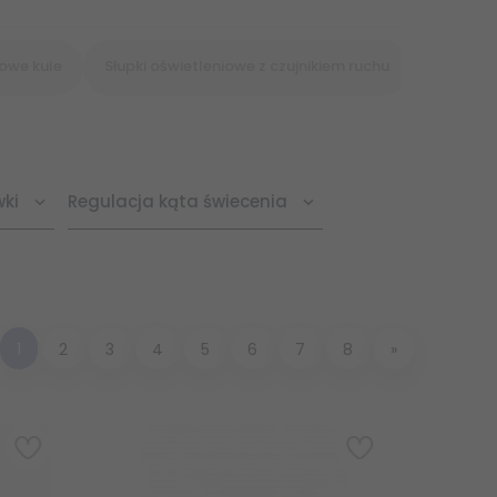
owe kule
Słupki oświetleniowe z czujnikiem ruchu
wki
Regulacja kąta świecenia
1
2
3
4
5
6
7
8
»