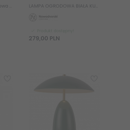
Lampa Przenośna Ogrodowa STONE S 10579 Nowodvorski Lighting
LAMPA OGRODOWA BIAŁA KULA Nowodvorski Lighting CUMULUS S 6976 ZEWNĘTRZNA
Produkt dostępny!
279,
00
PLN