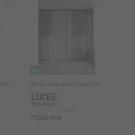
NEW
Słupek ogrodowy Zewnętrzny LED IP65 7W 3000K czarny okrągły 50 cm
Lampa podłogowa stojąca lniana abażurowa biała rystykalna boho industrialna Luces Exclusivas
Produkt dostępny!
712,
00
PLN