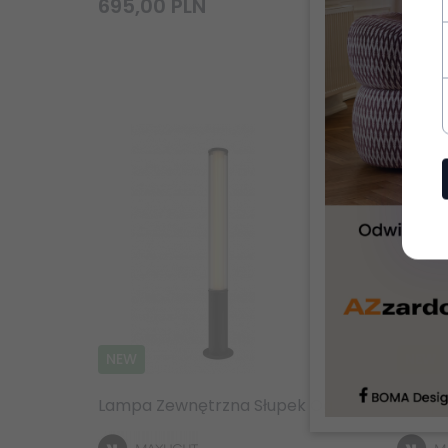
695,
00
PLN
1201,
NEW
NEW
Lampa Zewnętrzna Słupek Ogrodowy 105cm 25W Czarny IP65 Minimalistycny Maxlight Gardenia F0064