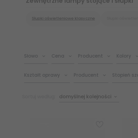
Zewnętrzne lampy stojące i słupki
Słupki oświetleniowe klasyczne
Słupki oświetle
Słowo
Cena
Producent
Kolory
Kształt oprawy
Producent
Stopień sz
sort
Sortuj według:
domyślnej kolejności