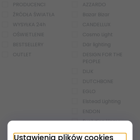
PRODUCENCI
AZZARDO
ŹRÓDŁA ŚWIATŁA
Bazar Bizar
WYSYŁKA 24h
CANDELLUX
OŚWIETLENIE
Cosmo Light
BESTSELLERY
Där lighting
OUTLET
DESIGN FOR THE
PEOPLE
DIJK
DUTCHBONE
EGLO
Elstead Lighting
ENDON
×
Evolution Home
Feiss
Ustawienia plików cookies