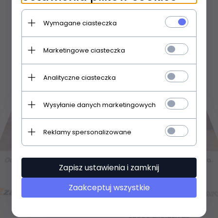
Gilded Nola
GLOBO
Wymagane ciasteczka
GTV
Hinkley
Marketingowe ciasteczka
Hinkley/ Fredrick
Ramond
Analityczne ciasteczka
Ideal Lux
Wysyłanie danych marketingowych
Ideus
IT'S ABOUT ROMI
Reklamy spersonalizowane
ITALUX
Kichler
Zapisz ustawienia i zamknij
King Home
Lampex
Zaakceptuj wszystkie
LIGHT PRESTIGE
Luces Exclusivas