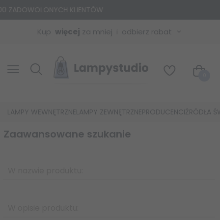
+25 000 MODELI LAMP
Kup
więcej
za mniej
odbierz rabat
0
LAMPY WEWNĘTRZNE
LAMPY ZEWNĘTRZNE
PRODUCENCI
ŹRÓDŁA Ś
Zaawansowane szukanie
W nazwie produktu:
W opisie produktu: