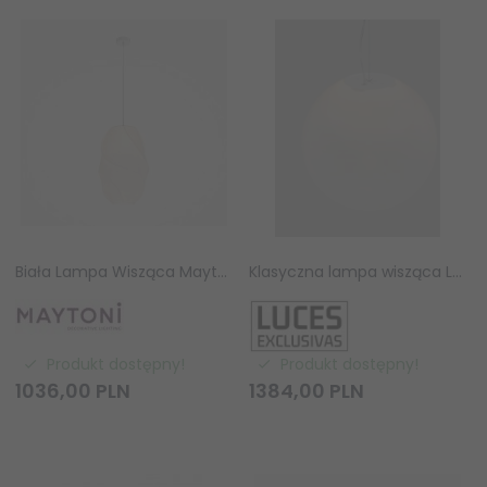
Biała Lampa Wisząca Maytoni Bloom MOD531PL-01W2 E27 40W
Klasyczna lampa wisząca LED biała szklana kula minimalistyczna uniwersalna możliwość ściemniania LIVANDO LE45181 Luces Exclusivas
Produkt dostępny!
Produkt dostępny!
1036,
00
PLN
1384,
00
PLN