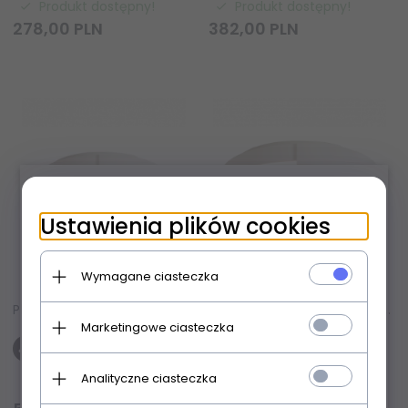
Produkt dostępny!
Produkt dostępny!
278,
00
PLN
382,
00
PLN
×
Ustawienia plików cookies
Wymagane ciasteczka
Plafon sufitowy biały LED okrągły 40cm minimalistyczny nowoczesny Aruba C0284 MAXLIGHT
Plafon sufitowy biały LED okrągły 60cm minimalistyczny nowoczesny Aruba C0286 MAXLIGHT
Marketingowe ciasteczka
Analityczne ciasteczka
Produkt dostępny!
Produkt dostępny!