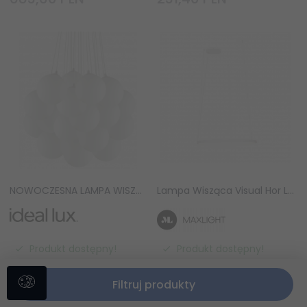
NOWOCZESNA LAMPA WISZĄCA SZKLANE KULE MAPA PLUS SP22 IDEAL LUX BIAŁA 140230
Lampa Wisząca Visual Hor LED 22W Biała 60cm IP44 Maxlight P0651
Produkt dostępny!
Produkt dostępny!
2360,
61
PLN
520,
00
PLN
3523,30 PLN
650,00 PLN
Filtruj produkty