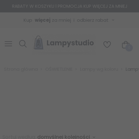
RABATY W KOSZYKU l PROMOCJA KUP WIĘCEJ ZA MNIEJ
Kup
więcej
za mniej
odbierz rabat
0
Strona główna
OŚWIETLENIE
Lampy wg koloru
Lampy
sort
Sortuj według:
domyślnej kolejności