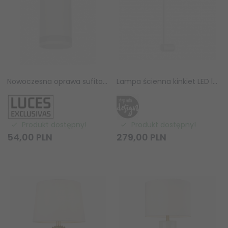
Nowoczesna oprawa sufitowa natynkowa okrągła tuba biała GETAFE LE61620 Luces Exlusivas
Lampa ścienna kinkiet LED listwa metalowy biały elegancki klasyczny minimalistyczny uniwersalny 60 cm SPARO ST-10669W1 white Step Into Design
Produkt dostępny!
Produkt dostępny!
54,
00
PLN
279,
00
PLN