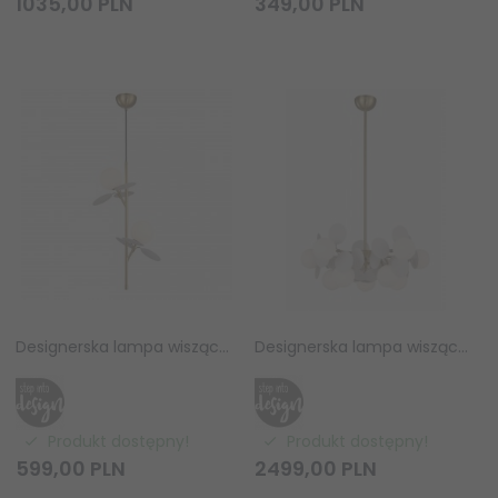
1035,
00
PLN
349,
00
PLN
Designerska lampa wisząca CHIC ST-DL-2969P2 Step Into Design złota biała obręcz białe kuliste klosze do salonu jadalniana
Designerska lampa wisząca CHIC ST-DL-2969P-5 Step Into Design złota biała obręcz białe kuliste klosze do salonu jadalniana
Produkt dostępny!
Produkt dostępny!
599,
00
PLN
2499,
00
PLN