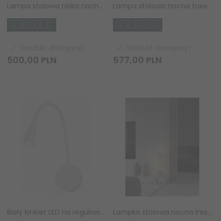
Lampa stołowa niska nocna trawertyn szklany klosz dekoracyjna art deco ANSTON 05552/01/61 LUCIDE
Lampa stołowa nocna trawertyn szklany kulisty klosz minimalistyczna art deco uniwersalna EVIN 05551/01/61 LUCIDE
Produkt dostępny!
Produkt dostępny!
500,
00
PLN
577,
00
PLN
Biały kinkiet LED na regulowanym wysięgniku minimalistyczny nad łóżko Roli LP-2107/1W WH Light Prestige
Lampka stołowa nocna lniana abażurowa biała rystykalna boho industrialna Luces Exclusivas