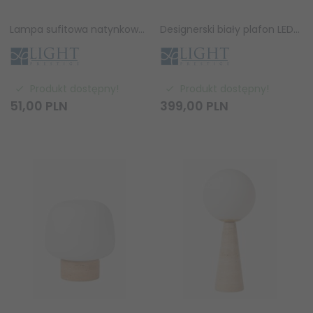
Lampa sufitowa natynkowa nowoczesna tuba regulowana spot sufitowy biały KENDAL LP-6331/1WS TR/WH Light Prestige
Designerski biały plafon LED CCT nowoczesny dekoracyjny inspirowany naturą Velva LP-8432/1C WH Light Prestige
Produkt dostępny!
Produkt dostępny!
51,
00
PLN
399,
00
PLN