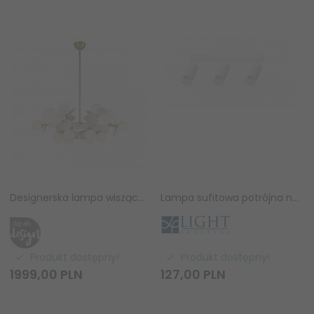
Designerska lampa wisząca CHIC ST-DL-2969P-6 Step Into Design złota biała obręcz białe kuliste klosze do salonu jadalniana
Lampa sufitowa potrójna natynkowa nowoczesna tuba regulowana spot sufitowy biały Virella LP-4930/3WS WH Light Prestige
Produkt dostępny!
Produkt dostępny!
1999,
00
PLN
127,
00
PLN