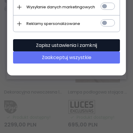
551,
20
PLN
784,
00
PLN
Wysyłanie danych marketingowych
689,00 PLN
980,00 PLN
Reklamy spersonalizowane
Zapisz ustawienia i zamknij
Zaakceptuj wszystkie
Dekoracyjna nowoczesna lampa wisząca ceramiczne listki dekoracyjna do salonu BOTANIKA XY080P-L1000 gold Step Into Design
Lampa podłogowa stojąca lniana abażurowa biała rystykalna boho industrialna Luces Exclusivas
Produkt dostępny!
Produkt dostępny!
2299,
00
PLN
695,
00
PLN