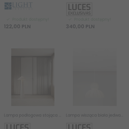
Produkt dostępny!
Produkt dostępny!
122,
00
PLN
340,
00
PLN
Lampa podłogowa stojąca lniana abażurowa biała rystykalna boho industrialna Luces Exclusivas
Lampa wisząca biała jedwabna okrągła designerska nowoczesna minimalistyczna skandynawska nad stół Luces Exclusivas