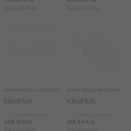
680,00 PLN
530,00 PLN
LAMPA WISZĄCA LISTWA LED NAD STÓŁ BIAŁA YOKO SP IDEAL LUX 258898
Kinkiet Okrągły Biała Sfera MAPA BIANCO AP1 059808 IDEAL LUX
Produkt dostępny!
Produkt dostępny!
458,
01
PLN
155,
04
PLN
683,60 PLN
231,40 PLN