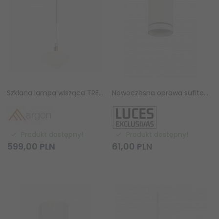
Szklana lampa wisząca TRESCO 8980 Argon Mleczne Szkło Miedziane detale
Nowoczesna oprawa sufitowa natynkowa okrągła tuba biała Luces Exlusivas
Produkt dostępny!
Produkt dostępny!
599,
00
PLN
61,
00
PLN