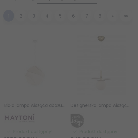
1
2
3
4
5
6
7
8
»
»»
Biała lampa wisząca abażurowa okrągła designerska Maytoni Bloom MOD531PL-01W1
Designerska lampa wisząca CHIC ST-DL-2969P1 Step Into Design złota biała obręcz białe kuliste klosze do salonu jadalniana
Produkt dostępny!
Produkt dostępny!