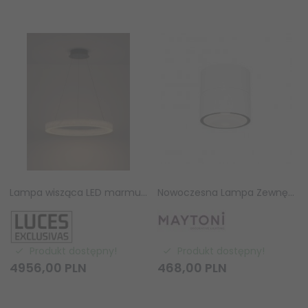
Lampa wisząca LED marmurowy okrąg ring ściemnialna nowoczesna desigerska ALHENDI LE45795 Luces Exclusivas VALLEY
Nowoczesna Lampa Zewnętrzna Na Elewację Spin Maytoni O310CL-L5W3K
Produkt dostępny!
Produkt dostępny!
4956,
00
PLN
468,
00
PLN