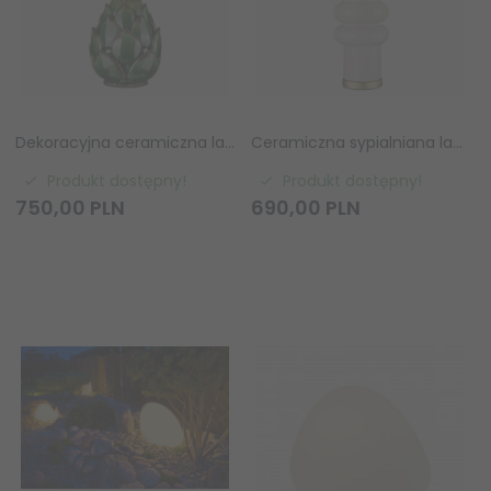
Dekoracyjna ceramiczna lampa stołowa nocna zielona z abażurem ARTI T01736BR-WH Cosmo Light
Ceramiczna sypialniana lampa stołowa nocna ASCOT T01729BR-WH Cosmo Light
Produkt dostępny!
Produkt dostępny!
750,
00
PLN
690,
00
PLN