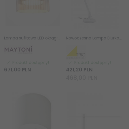
Lampa sufitowa LED okrągła brązowa szklana z wgłębieniami glamour klasyczna Scala MOD496CL-L12BZK MAYTONI
Nowoczesna Lampa Biurkowa Kreślarska LED Trio AMSTERDAM 527920101 Biała
Produkt dostępny!
Produkt dostępny!
671,
00
PLN
421,
20
PLN
468,00 PLN