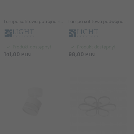
Lampa sufitowa potrójna natynkowa nowoczesna tuba regulowana spot sufitowy biały KENDAL LP-6331/3WS TR/WH Light Prestige
Lampa sufitowa podwójna natynkowa nowoczesna tuba regulowana spot sufitowy biały KENDAL LP-6331/2WS TR/WH Light Prestige
Produkt dostępny!
Produkt dostępny!
141,
00
PLN
98,
00
PLN