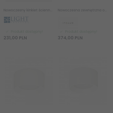
Nowoczesny kinkiet ścienny LED LIGHT PRESTIGE PLATILLO LP-8102/1C-6W WH
Nowoczesna zewnętrzna oprawa sufitowa natynkowa okrągła biała IP44 Sirius WG-608C/WK-WW/MULTI ITALUX
Produkt dostępny!
Produkt dostępny!
231,
00
PLN
374,
00
PLN