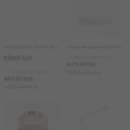
NOWOCZESNY BIAŁY PLAFON RING LED IDEAL LUX ORACLE SLIM PL D50 265971
Lampa wisząca owalna materiałowa biała 90cm minimalistyczna klasyczna uniwersalna TENSE 21210 New Works
Produkt dostępny!
1625,
19
PLN
2289,00 PLN
Produkt dostępny!
687,
02
PLN
1025,40 PLN