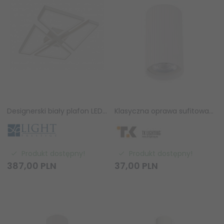
Designerski biały plafon LED CCT nowoczesny dekoracyjny geometryczny Nivra LP-0811/1C WH Light Prestige
Klasyczna oprawa sufitowa biała tuba wykończona ryflowaniem minimalistyczna uniwersalna 10cm TUNE 10023 TK-Lighting
Produkt dostępny!
Produkt dostępny!
387,
00
PLN
37,
00
PLN