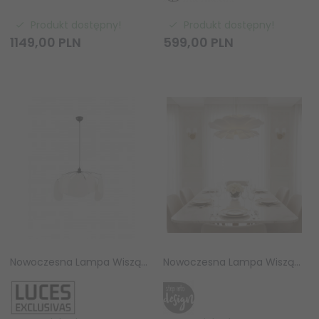
Produkt dostępny!
Produkt dostępny!
1149,
00
PLN
599,
00
PLN
Nowoczesna Lampa Wisząca Lniana Biała 50 cm Luces Exclusivas
Nowoczesna Lampa Wisząca PEONY Biała 50 cm Żyrandol Sufitowy do Salonu i Sypialni Step Into Design ST-8879P white