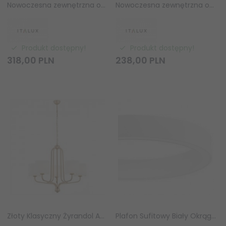
Nowoczesna zewnętrzna oprawa sufitowa natynkowa okrągła biała IP44 Sirius WG-606A/WK-WW/MULTI ITALUX
Nowoczesna zewnętrzna oprawa sufitowa natynkowa okrągła biała IP44 Sirius WG-604A/WK-WW/MULTI ITALUX
Produkt dostępny!
Produkt dostępny!
318,
00
PLN
238,
00
PLN
Złoty Klasyczny Żyrandol Abażurowy MARANELLO 2172 ARGON
Plafon Sufitowy Biały Okrąg LED MILPA LE43289 LUCES EXCLUSIVAS