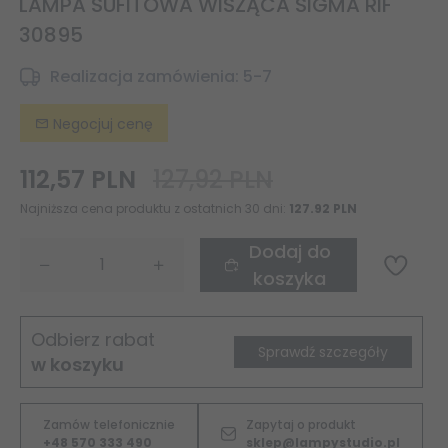
LAMPA SUFITOWA WISZĄCA SIGMA RIF
30895
Realizacja zamówienia:
5-7
Negocjuj cenę
112,
57
PLN
127,92 PLN
Najniższa cena produktu z ostatnich 30 dni:
127.92 PLN
Dodaj do
koszyka
Odbierz rabat
Sprawdź szczegóły
w koszyku
Zamów telefonicznie
Zapytaj o produkt
+48 570 333 490
sklep@lampystudio.pl