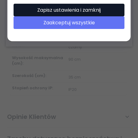
Rodzaj żarówki:
E27
Zapisz ustawienia i zamknij
Maksymalna moc źródła
60W
światła:
Zaakceptuj wszystkie
Materiał:
stal lakierowana
Kolor:
czarny
Wysokość maksymalna
90 cm
(cm):
Szerokość (cm):
35 cm
Stopień ochrony IP:
IP20
Opinie Klientów