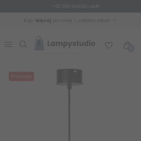
+25 000 MODELI LAMP
Kup
więcej
za mniej
odbierz rabat
0
Promocja