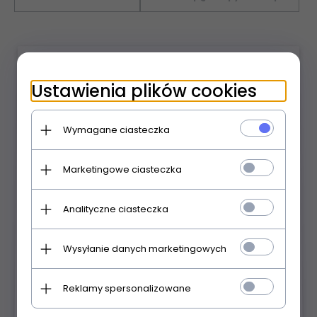
×
Dane techniczne
Ustawienia plików cookies
Dostępność produktu:
Produkt dostępny!
Wymagane ciasteczka
Model:
RIF
Marketingowe ciasteczka
Kod producenta:
30895
Analityczne ciasteczka
Gwarancja::
24
Producent:
SIGMA
Wysyłanie danych marketingowych
Producent:
Sigma
Reklamy spersonalizowane
Ilość źródeł światła:
1